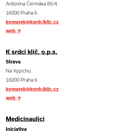
Antonína Čermáka 85/4
16000 Praha 6
komarek@ksrdciklic.cz
web
→
K srdci klíč, o.p.s.
Strava
Na Vypichu
16000 Praha 6
komarek@ksrdciklic.cz
web
→
Medicinaulici
Iniciativa