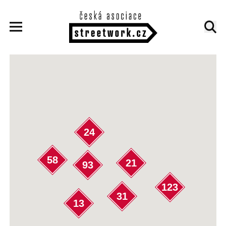
24
58
21
93
123
31
13