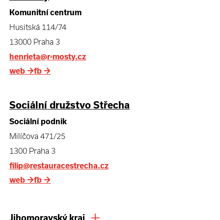
Komunitní centrum
Husitská 114/74
13000 Praha 3
henrieta@r-mosty.cz
web
→
fb
→
Sociální družstvo Střecha
Sociální podnik
Milíčova 471/25
1300 Praha 3
filip@restauracestrecha.cz
web
→
fb
→
Jihomoravský kraj