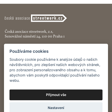
Česká asociace streetwork, z.s,
Senovážné náměstí 24, 110 00 Praha 1
+420 774 913 777
Používáme cookies
asociace@streetwork.cz
Soubory cookie používáme k analýze údajů o našich
Nastavení cookies
návštěvnících, pro zlepšení našich webových stránek,
pro zobrazení personalizovaného obsahu a k tomu,
abychom vám poskytli odpovídající používání našeho
Restartshop.cz
webu.
Pracenaulici.cz
Přijmout vše
Odběr
novinek
Nastavení