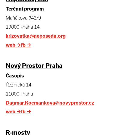
Terénní program
Maňákova 743/9
19800 Praha 14
krizovatka@neposeda.org
web
→
fb
→
Nový Prostor Praha
Časopis
Řeznická 14
11000 Praha
Dagmar.Kocmankova@novyprostor.cz
web
→
fb
→
R-mosty