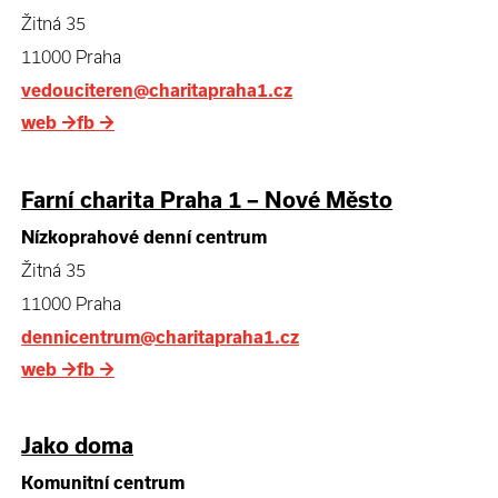
Žitná 35
11000 Praha
vedouciteren@charitapraha1.cz
web
→
fb
→
Farní charita Praha 1 – Nové Město
Nízkoprahové denní centrum
Žitná 35
11000 Praha
dennicentrum@charitapraha1.cz
web
→
fb
→
Jako doma
Komunitní centrum