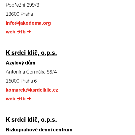
Pobřežní 299/8
18600 Praha
info@jakodoma.org
web
→
fb
→
K srdci klíč, o.p.s.
Azylový dům
Antonína Čermáka 85/4
16000 Praha 6
komarek@ksrdciklic.cz
web
→
fb
→
K srdci klíč, o.p.s.
Nízkoprahové denní centrum