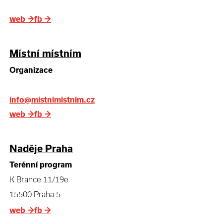
web
→
fb
→
Místní místním
Organizace
info@mistnimistnim.cz
web
→
fb
→
Naděje Praha
Terénní program
K Brance 11/19e
15500 Praha 5
web
→
fb
→