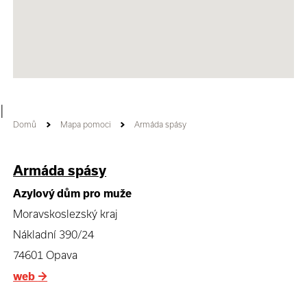
|
Domů
Mapa pomoci
Armáda spásy
Armáda spásy
Azylový dům pro muže
Moravskoslezský kraj
Nákladní 390/24
74601 Opava
web
→