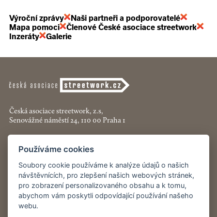
Výroční zprávy
Naši partneři a podporovatelé
Mapa pomoci
Členové České asociace streetwork
Inzeráty
Galerie
Česká asociace streetwork, z.s,
Senovážné náměstí 24, 110 00 Praha 1
+420 774 913 777
Používáme cookies
asociace@streetwork.cz
Soubory cookie používáme k analýze údajů o našich
Nastavení cookies
návštěvnících, pro zlepšení našich webových stránek,
pro zobrazení personalizovaného obsahu a k tomu,
abychom vám poskytli odpovídající používání našeho
Restartshop.cz
webu.