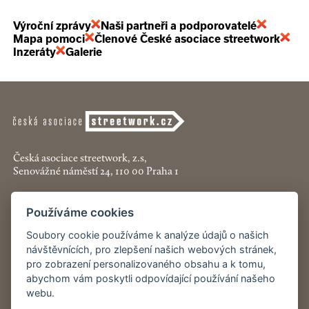
Výroční zprávy
Naši partneři a podporovatelé
Mapa pomoci
Členové České asociace streetwork
Inzeráty
Galerie
Česká asociace streetwork, z.s,
Senovážné náměstí 24, 110 00 Praha 1
+420 774 913 777
Používáme cookies
asociace@streetwork.cz
Soubory cookie používáme k analýze údajů o našich
Nastavení cookies
návštěvnících, pro zlepšení našich webových stránek,
pro zobrazení personalizovaného obsahu a k tomu,
abychom vám poskytli odpovídající používání našeho
Restartshop.cz
webu.