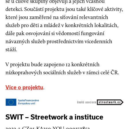
se u cílové skupiny objevují a jejich včasnou
detekci. Součástí projektu jsou také klíčové aktivity,
které jsou zaměřené na síťování relevantních
služeb pro děti a mládež v konkrétních lokalitách,
dále pak osvojování si vědomostí fungování
návazných služeb prostřednictvím vícedenních
stáží.
V projektu bude zapojeno 12 konkrétních
nízkoprahových sociálních služeb v rámci celé ČR.
.
Více o projektu
SWIT – Streetwork a instituce
2023-1-CZ01-KA210-YOU-000157853