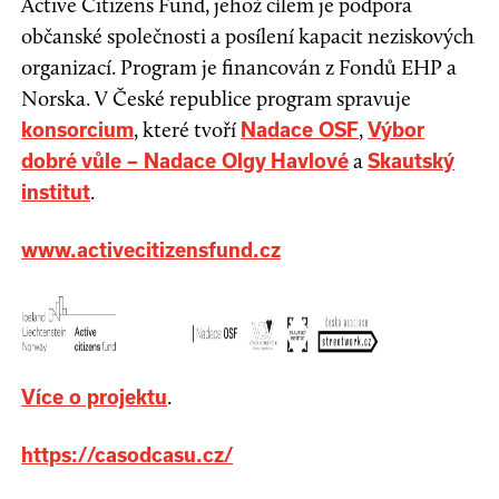
Active Citizens Fund, jehož cílem je podpora
občanské společnosti a posílení kapacit neziskových
organizací. Program je financován z Fondů EHP a
Norska. V České republice program spravuje
, které tvoří
,
konsorcium
Nadace OSF
Výbor
a
dobré vůle – Nadace Olgy Havlové
Skautský
.
institut
www.activecitizensfund.cz
.
Více o projektu
https://casodcasu.cz/