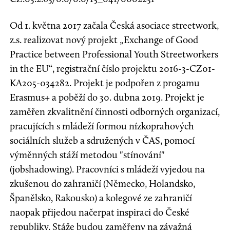
Od 1. května 2017 začala Česká asociace streetwork,
z.s. realizovat nový projekt „Exchange of Good
Practice between Professional Youth Streetworkers
in the EU“, registrační číslo projektu 2016-3-CZ01-
KA205-034282. Projekt je podpořen z progamu
Erasmus+ a poběží do 30. dubna 2019. Projekt je
zaměřen zkvalitnění činnosti odborných organizací,
pracujících s mládeží formou nízkoprahových
sociálních služeb a sdružených v ČAS, pomocí
výměnných stáží metodou "stínování"
(jobshadowing). Pracovníci s mládeží vyjedou na
zkušenou do zahraničí (Německo, Holandsko,
Španělsko, Rakousko) a kolegové ze zahraničí
naopak přijedou načerpat inspiraci do České
republiky. Stáže budou zaměřeny na závažná