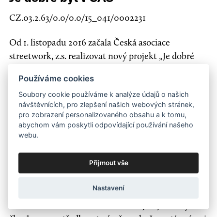
CZ.03.2.63/0.0/0.0/15_041/0002231
Od 1. listopadu 2016 začala Česká asociace
streetwork, z.s. realizovat nový projekt „Je dobré
být v ČAS“, registrační číslo projektu
Používáme cookies
CZ.03.2.63/0.0/0.0/15_041/0002231. Projekt je
Soubory cookie používáme k analýze údajů o našich
podpořen z Operačního programu Zaměstnanost a
návštěvnících, pro zlepšení našich webových stránek,
poběží do 31. října 2018. Projekt je zaměřen na
pro zobrazení personalizovaného obsahu a k tomu,
zkvalitnění činnosti oborové střešní organizace
abychom vám poskytli odpovídající používání našeho
webu.
České asociace streetwork (ČAS), jejímž hlavním
cílem je podpora kvalitních nízkoprahových
Přijmout vše
sociálních služeb v ČR. Projekt pomůže nastavit
nový systém vzdělávání pro pracovníky
Nastavení
nízkoprahových sociálních služeb. Projekt rovněž
umožní nově nastavit metodickou podporu svým