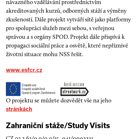
návazného vzdělávání prostřednictvím
akreditovaných kurzů, odborných stáží a výměny
zkušeností. Dále projekt vytváří sítě jako platformy
pro spolupráci služeb mezi sebou, s veřejnou
správou a s orgány SPOD. Projekt dále přispívá k
propagaci sociální práce a osvětě, které nepříznivé
životní situace mohu NSS řešit.
www.esfcr.cz
O projektu se můžete dozvědět vše na jeho
stránkách
Zahraniční stáže/Study Visits
CZ.03.2.63/0.0/0.0/15_041/0002231