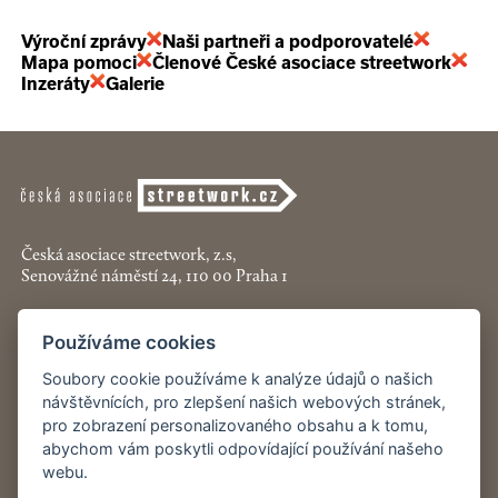
Výroční zprávy
Naši partneři a podporovatelé
Mapa pomoci
Členové České asociace streetwork
Inzeráty
Galerie
Česká asociace streetwork, z.s,
Senovážné náměstí 24, 110 00 Praha 1
+420 774 913 777
Používáme cookies
asociace@streetwork.cz
Soubory cookie používáme k analýze údajů o našich
Nastavení cookies
návštěvnících, pro zlepšení našich webových stránek,
pro zobrazení personalizovaného obsahu a k tomu,
abychom vám poskytli odpovídající používání našeho
Restartshop.cz
webu.