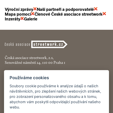
Výroční zprávy
Naši partneři a podporovatelé
Mapa pomoci
Členové České asociace streetwork
Inzeráty
Galerie
Česká asociace streetwork, z.s,
Senovážné náměstí 24, 110 00 Praha 1
+420 774 913 777
Používáme cookies
asociace@streetwork.cz
Soubory cookie používáme k analýze údajů o našich
Nastavení cookies
návštěvnících, pro zlepšení našich webových stránek,
pro zobrazení personalizovaného obsahu a k tomu,
abychom vám poskytli odpovídající používání našeho
Restartshop.cz
webu.