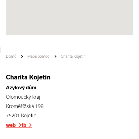
|
Domů
Mapa pomoci
Charita Kojetín
Charita Kojetín
Azylový dům
Olomoucký kraj
Kroměřížská 198
75201 Kojetín
web
→
fb
→