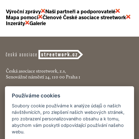
Výroční zprávy
Naši partneři a podporovatelé
Mapa pomoci
Členové České asociace streetwork
Inzeráty
Galerie
Česká asociace streetwork, z.s,
Senovážné náměstí 24, 110 00 Praha 1
+420 774 913 777
Používáme cookies
asociace@streetwork.cz
Soubory cookie používáme k analýze údajů o našich
Nastavení cookies
návštěvnících, pro zlepšení našich webových stránek,
pro zobrazení personalizovaného obsahu a k tomu,
abychom vám poskytli odpovídající používání našeho
Restartshop.cz
webu.