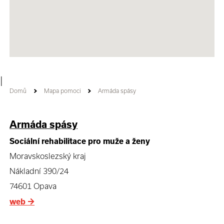
|
Domů
Mapa pomoci
Armáda spásy
Armáda spásy
Sociální rehabilitace pro muže a ženy
Moravskoslezský kraj
Nákladní 390/24
74601 Opava
web
→