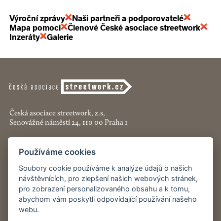
Výroční zprávy
Naši partneři a podporovatelé
Mapa pomoci
Členové České asociace streetwork
Inzeráty
Galerie
Česká asociace streetwork, z.s,
Senovážné náměstí 24, 110 00 Praha 1
+420 774 913 777
Používáme cookies
asociace@streetwork.cz
Soubory cookie používáme k analýze údajů o našich
Nastavení cookies
návštěvnících, pro zlepšení našich webových stránek,
pro zobrazení personalizovaného obsahu a k tomu,
abychom vám poskytli odpovídající používání našeho
Restartshop.cz
webu.