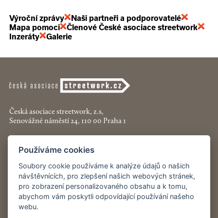
Výroční zprávy
Naši partneři a podporovatelé
Mapa pomoci
Členové České asociace streetwork
Inzeráty
Galerie
Česká asociace streetwork, z.s,
Senovážné náměstí 24, 110 00 Praha 1
+420 774 913 777
Používáme cookies
asociace@streetwork.cz
Soubory cookie používáme k analýze údajů o našich
Nastavení cookies
návštěvnících, pro zlepšení našich webových stránek,
pro zobrazení personalizovaného obsahu a k tomu,
abychom vám poskytli odpovídající používání našeho
Restartshop.cz
webu.