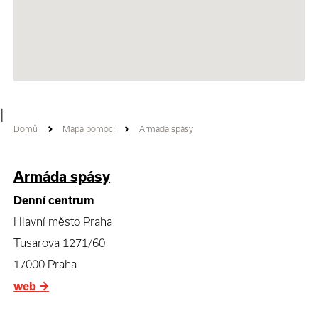
|
Domů
Mapa pomoci
Armáda spásy
Armáda spásy
Denní centrum
Hlavní město Praha
Tusarova 1271/60
17000 Praha
web
→