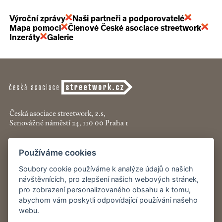
Výroční zprávy
Naši partneři a podporovatelé
Mapa pomoci
Členové České asociace streetwork
Inzeráty
Galerie
Česká asociace streetwork, z.s,
Senovážné náměstí 24, 110 00 Praha 1
+420 774 913 777
Používáme cookies
asociace@streetwork.cz
Soubory cookie používáme k analýze údajů o našich
Nastavení cookies
návštěvnících, pro zlepšení našich webových stránek,
pro zobrazení personalizovaného obsahu a k tomu,
abychom vám poskytli odpovídající používání našeho
Restartshop.cz
webu.