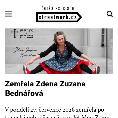
Zemřela Zdena Zuzana
Bednářová
V pondělí 27. července 2026 zemřela po
tragické nehodě ve věku 71 let Mgr. Zdena