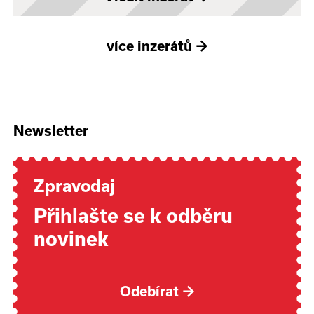
více inzerátů
→
Newsletter
Zpravodaj
Přihlašte se k odběru
novinek
Odebírat
→