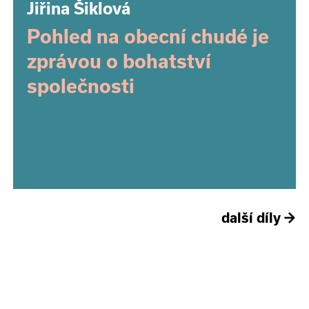
Jiřina Šiklová
Pohled na obecní chudé je
zprávou o bohatství
společnosti
další díly
→