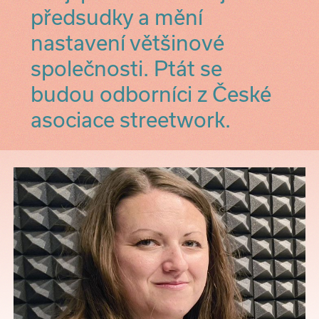
předsudky a mění
nastavení většinové
společnosti. Ptát se
budou odborníci z České
asociace streetwork.