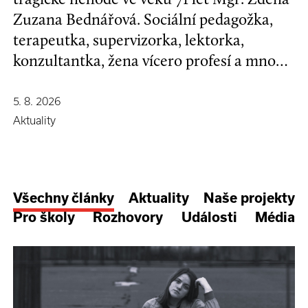
Zuzana Bednářová. Sociální pedagožka,
terapeutka, supervizorka, lektorka,
konzultantka, žena vícero profesí a mnoha
koníčků, kamarádka se širokým srdcem a
nespoutanou povahou.
5. 8. 2026
Aktuality
Všechny články
Aktuality
Naše projekty
Pro školy
Rozhovory
Události
Média