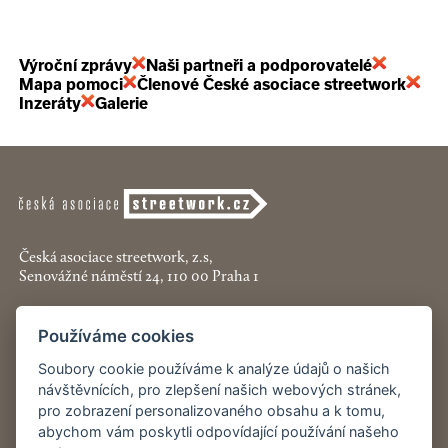
Výroční zprávy
Naši partneři a podporovatelé
Mapa pomoci
Členové České asociace streetwork
Inzeráty
Galerie
Česká asociace streetwork, z.s,
Senovážné náměstí 24, 110 00 Praha 1
+420 774 913 777
Používáme cookies
asociace@streetwork.cz
Soubory cookie používáme k analýze údajů o našich
Nastavení cookies
návštěvnících, pro zlepšení našich webových stránek,
pro zobrazení personalizovaného obsahu a k tomu,
abychom vám poskytli odpovídající používání našeho
Restartshop.cz