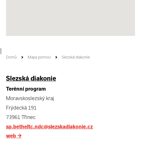
|
Domů
Mapa pomoci
Slezská diakonie
Slezská diakonie
Terénní program
Moravskoslezský kraj
Frýdecká 191
73961 Třinec
sp.betheltc.ndc@slezskadiakonie.cz
web
→