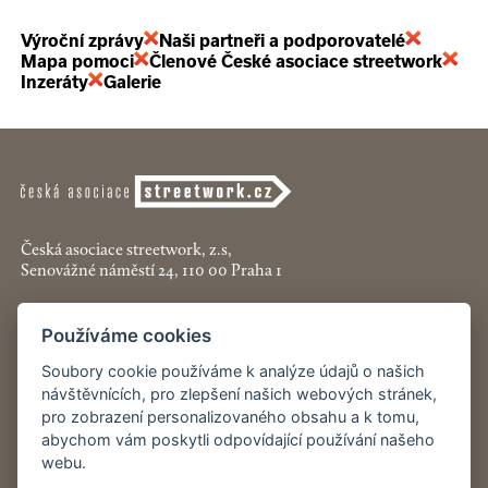
Výroční zprávy
Naši partneři a podporovatelé
Mapa pomoci
Členové České asociace streetwork
Inzeráty
Galerie
Česká asociace streetwork, z.s,
Senovážné náměstí 24, 110 00 Praha 1
+420 774 913 777
Používáme cookies
asociace@streetwork.cz
Soubory cookie používáme k analýze údajů o našich
Nastavení cookies
návštěvnících, pro zlepšení našich webových stránek,
pro zobrazení personalizovaného obsahu a k tomu,
abychom vám poskytli odpovídající používání našeho
Restartshop.cz
webu.