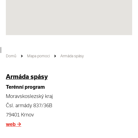
|
Domů
Mapa pomoci
Armáda spásy
Armáda spásy
Terénní program
Moravskoslezský kraj
Čsl. armády 837/36B
79401 Krnov
web
→