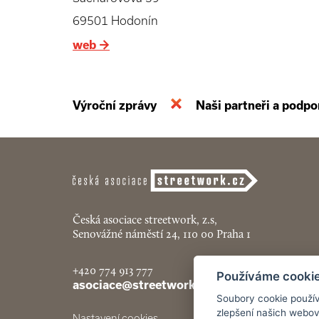
69501 Hodonín
web
→
Výroční zprávy
Naši partneři a podpo
Česká asociace streetwork, z.s,
Senovážné náměstí 24, 110 00 Praha 1
+420 774 913 777
Používáme cooki
asociace@streetwork.cz
Soubory cookie použív
zlepšení našich webov
Nastavení cookies