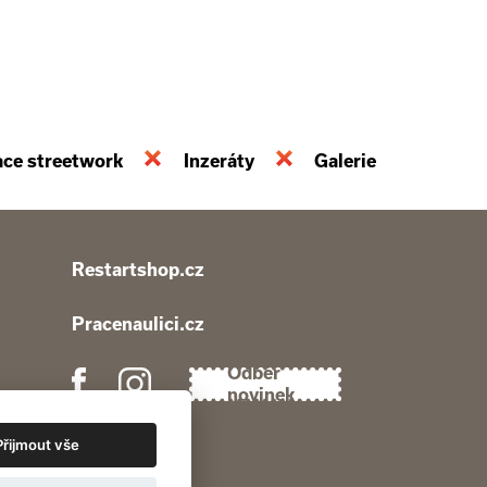
ace streetwork
Inzeráty
Galerie
Restartshop.cz
Pracenaulici.cz
Odběr
novinek
Přijmout vše