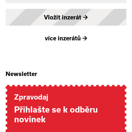
Vložit inzerát
→
více inzerátů
→
Newsletter
Zpravodaj
Přihlašte se k odběru
novinek