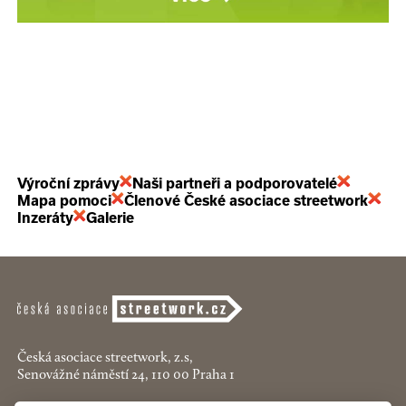
Výroční zprávy
Naši partneři a podporovatelé
Mapa pomoci
Členové České asociace streetwork
Inzeráty
Galerie
Česká asociace streetwork, z.s,
Senovážné náměstí 24, 110 00 Praha 1