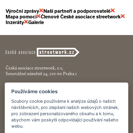
Výroční zprávy
Naši partneři a podporovatelé
Mapa pomoci
Členové České asociace streetwork
Inzeráty
Galerie
Česká asociace streetwork, z.s,
Senovážné náměstí 24, 110 00 Praha 1
+420 774 913 777
Používáme cookies
asociace@streetwork.cz
Soubory cookie používáme k analýze údajů o našich
Nastavení cookies
návštěvnících, pro zlepšení našich webových stránek,
pro zobrazení personalizovaného obsahu a k tomu,
abychom vám poskytli odpovídající používání našeho
Restartshop.cz
webu.