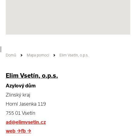
|
Domů
Mapa pomoci
Elim Vsetín, o.p.s.
Elim Vsetín, o.p.s.
Azylový dům
Zlinský kraj
Horní Jasenka 119
755 01 Vsetín
ad@elimvsetin.cz
web
→
fb
→