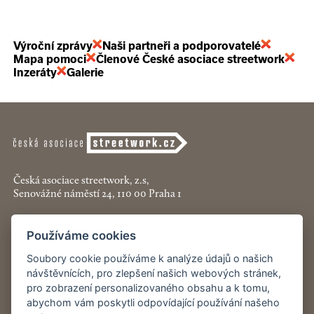
Výroční zprávy
Naši partneři a podporovatelé
Mapa pomoci
Členové České asociace streetwork
Inzeráty
Galerie
Česká asociace streetwork, z.s,
Senovážné náměstí 24, 110 00 Praha 1
+420 774 913 777
Používáme cookies
asociace@streetwork.cz
Soubory cookie používáme k analýze údajů o našich
Nastavení cookies
návštěvnících, pro zlepšení našich webových stránek,
pro zobrazení personalizovaného obsahu a k tomu,
abychom vám poskytli odpovídající používání našeho
Restartshop.cz