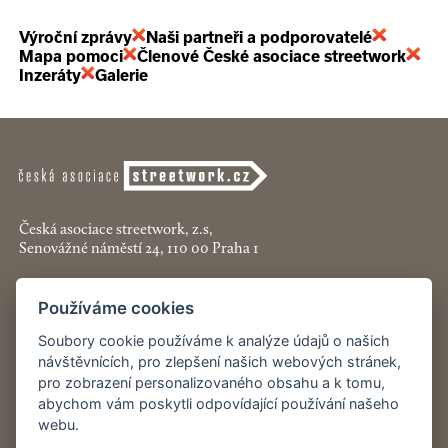
Výroční zprávy
Naši partneři a podporovatelé
Mapa pomoci
Členové České asociace streetwork
Inzeráty
Galerie
Česká asociace streetwork, z.s,
Senovážné náměstí 24, 110 00 Praha 1
+420 774 913 777
Používáme cookies
asociace@streetwork.cz
Soubory cookie používáme k analýze údajů o našich
Nastavení cookies
návštěvnících, pro zlepšení našich webových stránek,
pro zobrazení personalizovaného obsahu a k tomu,
abychom vám poskytli odpovídající používání našeho
Restartshop.cz
webu.