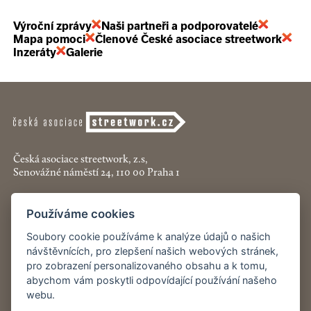
Výroční zprávy
Naši partneři a podporovatelé
Mapa pomoci
Členové České asociace streetwork
Inzeráty
Galerie
Česká asociace streetwork, z.s,
Senovážné náměstí 24, 110 00 Praha 1
+420 774 913 777
Používáme cookies
asociace@streetwork.cz
Soubory cookie používáme k analýze údajů o našich
Nastavení cookies
návštěvnících, pro zlepšení našich webových stránek,
pro zobrazení personalizovaného obsahu a k tomu,
abychom vám poskytli odpovídající používání našeho
Restartshop.cz
webu.