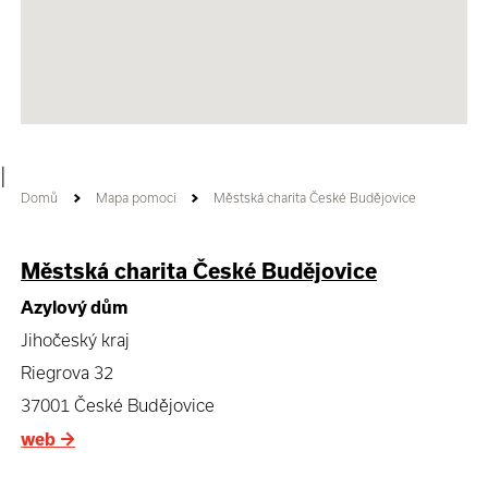
|
Domů
Mapa pomoci
Městská charita České Budějovice
Městská charita České Budějovice
Azylový dům
Jihočeský kraj
Riegrova 32
37001 České Budějovice
web
→