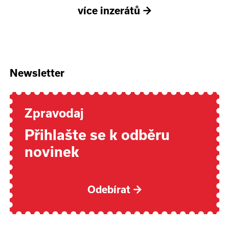
více inzerátů
→
Newsletter
Zpravodaj
Přihlašte se k odběru
novinek
Odebírat
→