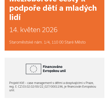
podpoře dětí a mladých
lidí
14. květen 2026
Staroměstské nám. 1/4, 110 00 Staré Město
Projekt Klíč – case management s dětmi a dospívajícími v Praze,
reg. č. CZ.03.02.02/00/22_027/0001196, je financován Evropskou
unií.