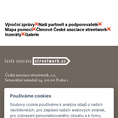
Výroční zprávy
Naši partneři a podporovatelé
Mapa pomoci
Členové České asociace streetwork
Inzeráty
Galerie
Česká asociace streetwork, z.s,
Senovážné náměstí 24, 110 00 Praha 1
+420 774 913 777
Používáme cookies
asociace@streetwork.cz
Soubory cookie používáme k analýze údajů o našich
návštěvnících, pro zlepšení našich webových stránek,
Nastavení cookies
pro zobrazení personalizovaného obsahu a k tomu,