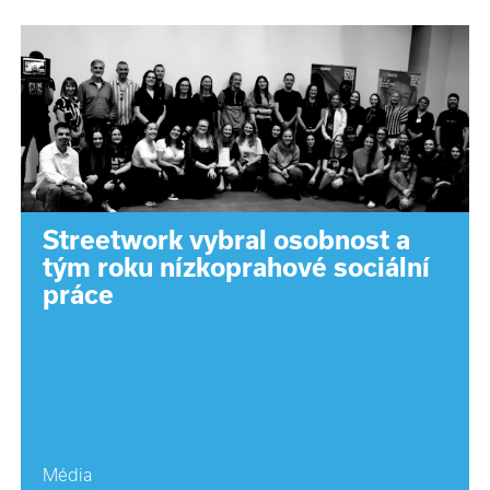
Streetwork vybral osobnost a
tým roku nízkoprahové sociální
práce
Média