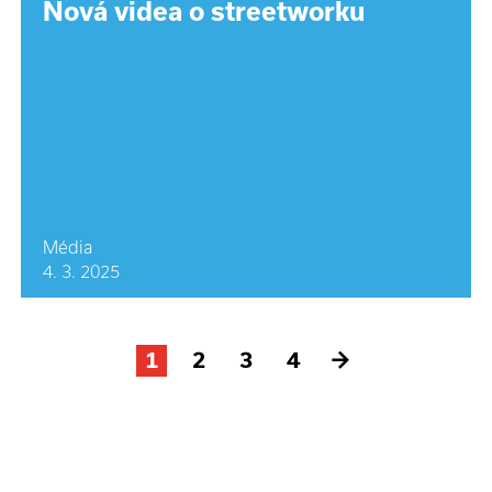
Nová videa o streetworku
Média
4. 3. 2025
1
2
3
4
→
Další