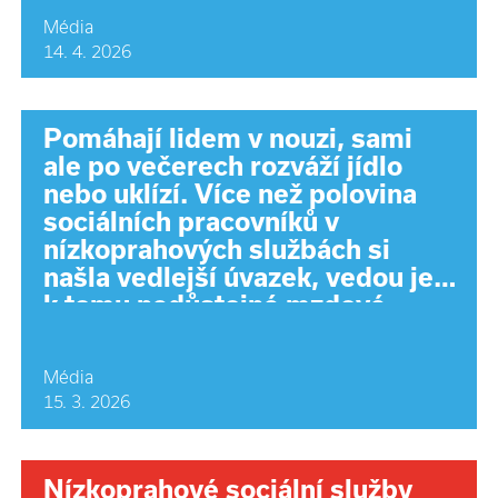
Média
14. 4. 2026
Pomáhají lidem v nouzi, sami
ale po večerech rozváží jídlo
nebo uklízí. Více než polovina
sociálních pracovníků v
nízkoprahových službách si
našla vedlejší úvazek, vedou je
k tomu nedůstojné mzdové
podmínky.
Média
15. 3. 2026
Nízkoprahové sociální služby