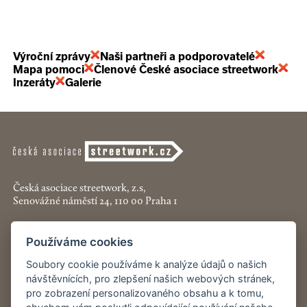
Výroční zprávy
Naši partneři a podporovatelé
Mapa pomoci
Členové České asociace streetwork
Inzeráty
Galerie
Česká asociace streetwork, z.s,
Senovážné náměstí 24, 110 00 Praha 1
+420 774 913 777
Používáme cookies
asociace@streetwork.cz
Soubory cookie používáme k analýze údajů o našich
Nastavení cookies
návštěvnících, pro zlepšení našich webových stránek,
pro zobrazení personalizovaného obsahu a k tomu,