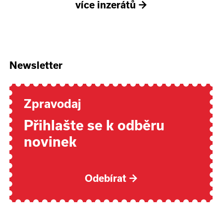
více inzerátů
→
Newsletter
Zpravodaj
Přihlašte se k odběru
novinek
Odebírat
→