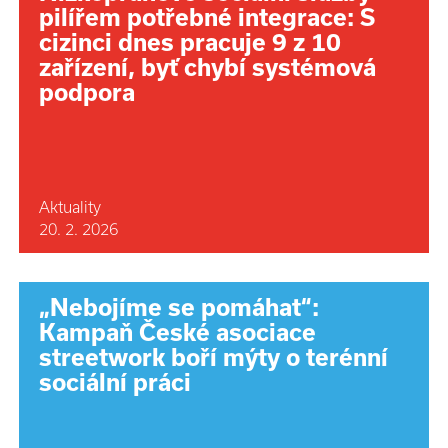
pilířem potřebné integrace: S
cizinci dnes pracuje 9 z 10
zařízení, byť chybí systémová
podpora
Aktuality
20. 2. 2026
„Nebojíme se pomáhat“:
Kampaň České asociace
streetwork boří mýty o terénní
sociální práci