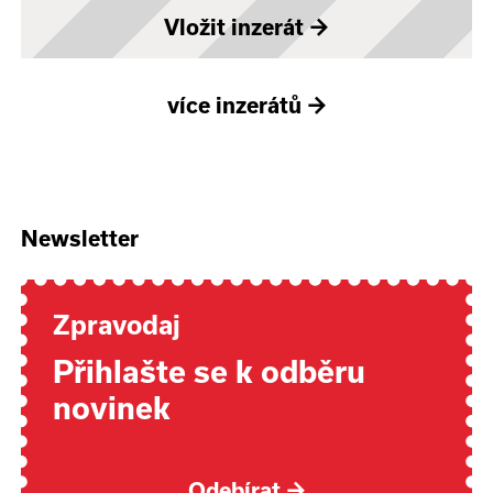
Vložit inzerát
→
více inzerátů
→
Newsletter
Zpravodaj
Přihlašte se k odběru
novinek
Odebírat
→