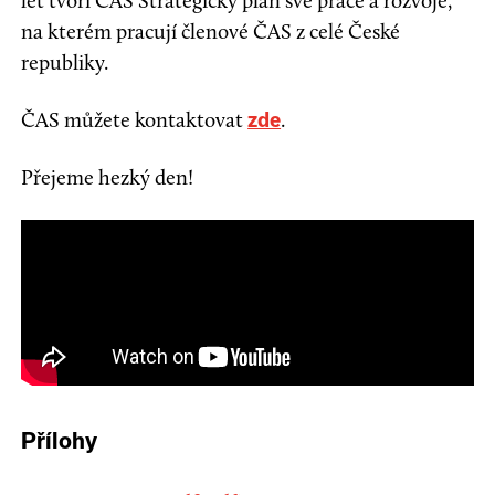
let tvoří ČAS Strategický plán své práce a rozvoje,
na kterém pracují členové ČAS z celé České
republiky.
ČAS můžete kontaktovat
.
zde
Přejeme hezký den!
Přílohy