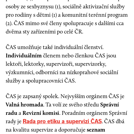
osoby ze sexbyznysu (1), sociálně aktivizační služby
pro rodiiny s dětmi (1) a komunitní terénní program
(2). ČAS mimo své členy spolupracuje s dalšími cca
dvěma sty zařízeními po celé ČR.
ČAS umožňuje také individuální členství.
Individuálním
členem nebo členkou ČAS jsou
lektoři, lektorky, supervizoři, supervizorky,
výzkumníci, odborníci na nízkoprahové sociální
služby a spolupracovníci ČAS.
ČAS je zapsaný spolek. Nejvyšším orgánem ČAS je
Valná hromada
. Ta volí ze svého středu
Správní
radu
a
Revizní komisi
. Poradním orgánem Správní
rady je
. ČAS dbá
Rada pro etiku a supervizi ČAS
na kvalitu supervize a doporučuje
seznam