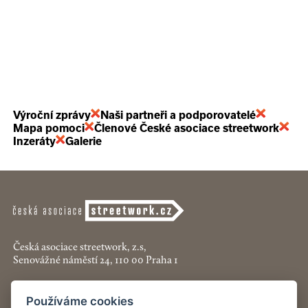
Výroční zprávy
Naši partneři a podporovatelé
Mapa pomoci
Členové České asociace streetwork
Inzeráty
Galerie
Česká asociace streetwork, z.s,
Senovážné náměstí 24, 110 00 Praha 1
+420 774 913 777
Používáme cookies
asociace@streetwork.cz