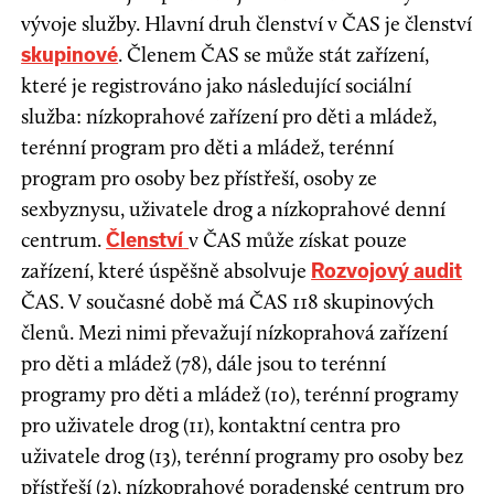
vývoje služby. Hlavní druh členství v ČAS je členství
. Členem ČAS se může stát zařízení,
skupinové
které je registrováno jako následující sociální
služba: nízkoprahové zařízení pro děti a mládež,
terénní program pro děti a mládež, terénní
program pro osoby bez přístřeší, osoby ze
sexbyznysu, uživatele drog a nízkoprahové denní
centrum.
v ČAS může získat pouze
Členství
zařízení, které úspěšně absolvuje
Rozvojový audit
ČAS. V současné době má ČAS 118 skupinových
členů. Mezi nimi převažují nízkoprahová zařízení
pro děti a mládež (78), dále jsou to terénní
programy pro děti a mládež (10), terénní programy
pro uživatele drog (11), kontaktní centra pro
uživatele drog (13), terénní programy pro osoby bez
přístřeší (2), nízkoprahové poradenské centrum pro