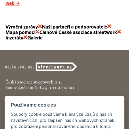
web
→
Výroční zprávy
Naši partneři a podporovatelé
Mapa pomoci
Členové České asociace streetwork
Inzeráty
Galerie
Česká asociace streetwork, z.s,
Senovážné náměstí 24, 110 00 Praha 1
+420 774 913 777
Používáme cookies
asociace@streetwork.cz
Soubory cookie používáme k analýze údajů o našich
Nastavení cookies
návštěvnících, pro zlepšení našich webových stránek,
pro zobrazení personalizovaného obsahu a k tomu,