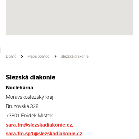
|
Domů
Mapa pomoci
Slezská diakonie
Slezská diakonie
Noclehárna
Moravskoslezský kraj
Bruzovská 328
73801 Frýdek-Místek
sara.fm@slezskadiakonie.cz,
sara.fm.sp1@slezskadiakonie.cz