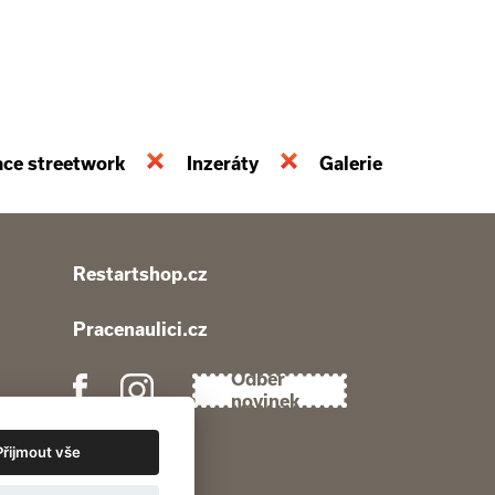
ace streetwork
Inzeráty
Galerie
Restartshop.cz
Pracenaulici.cz
Odběr
novinek
Přijmout vše