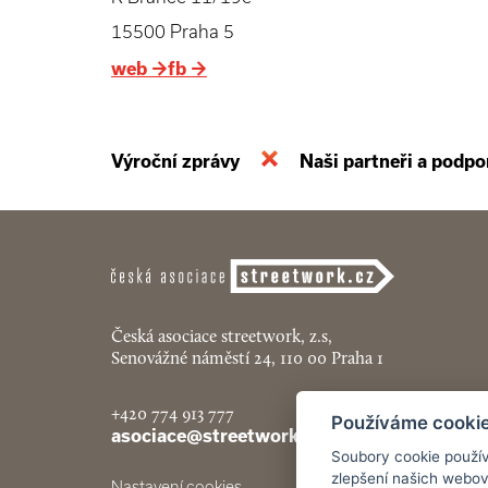
15500 Praha 5
web
→
fb
→
Výroční zprávy
Naši partneři a podpo
Česká asociace streetwork, z.s,
Senovážné náměstí 24, 110 00 Praha 1
+420 774 913 777
Používáme cooki
asociace@streetwork.cz
Soubory cookie použív
zlepšení našich webov
Nastavení cookies