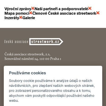
Výroční zprávy
Naši partneři a podporovatelé
Mapa pomoci
Členové České asociace streetwork
Inzeráty
Galerie
Česká asociace streetwork, z.s,
Senovážné náměstí 24, 110 00 Praha 1
+420 774 913 777
Používáme cookies
asociace@streetwork.cz
Soubory cookie používáme k analýze údajů o našich
Nastavení cookies
návštěvnících, pro zlepšení našich webových stránek,
pro zobrazení personalizovaného obsahu a k tomu,
abychom vám poskytli odpovídající používání našeho
Restartshop.cz
webu.