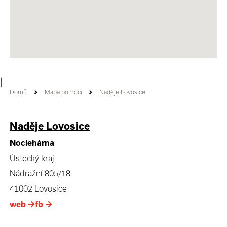
|
Domů
Mapa pomoci
Naděje Lovosice
Naděje Lovosice
Noclehárna
Ústecký kraj
Nádražní 805/18
41002 Lovosice
web
→
fb
→