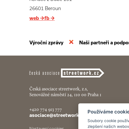
26601 Beroun
web
→
fb
→
Výroční zprávy
Naši partneři a podpo
Česká asociace streetwork, z.s,
Senovážné náměstí 24, 110 00 Praha 1
+420 774 913 777
Používáme cooki
asociace@streetwork.cz
Soubory cookie použív
zlepšení našich webov
Nastavení cookies