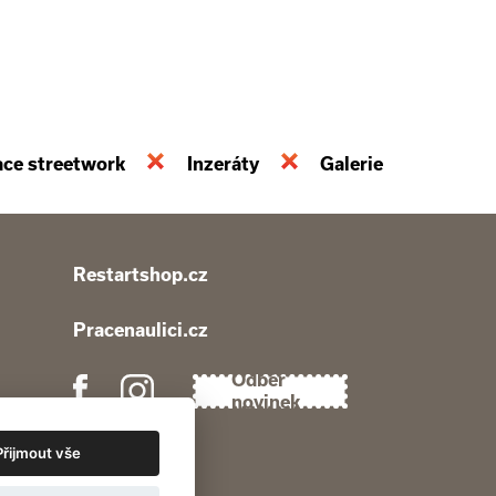
ace streetwork
Inzeráty
Galerie
Restartshop.cz
Pracenaulici.cz
Odběr
novinek
Přijmout vše