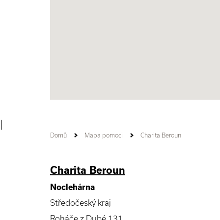
|
Domů
Mapa pomoci
Charita Beroun
Charita Beroun
Noclehárna
Středočeský kraj
Roháče z Dubé 131