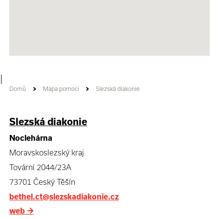
|
Domů
Mapa pomoci
Slezská diakonie
Slezská diakonie
Noclehárna
Moravskoslezský kraj
Tovární 2044/23A
73701 Český Těšín
bethel.ct@slezskadiakonie.cz
web
→