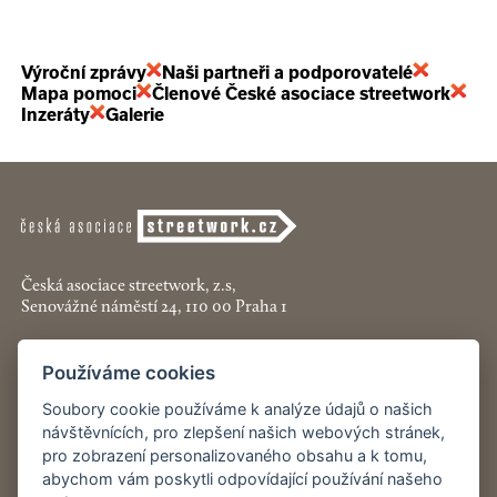
Výroční zprávy
Naši partneři a podporovatelé
Mapa pomoci
Členové České asociace streetwork
Inzeráty
Galerie
Česká asociace streetwork, z.s,
Senovážné náměstí 24, 110 00 Praha 1
+420 774 913 777
Používáme cookies
asociace@streetwork.cz
Soubory cookie používáme k analýze údajů o našich
Nastavení cookies
návštěvnících, pro zlepšení našich webových stránek,
pro zobrazení personalizovaného obsahu a k tomu,
abychom vám poskytli odpovídající používání našeho
Restartshop.cz