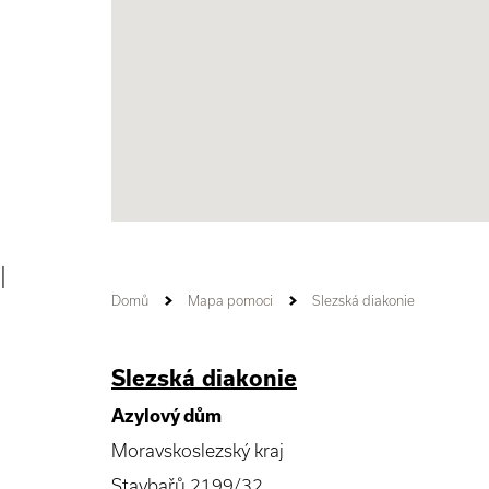
|
Domů
Mapa pomoci
Slezská diakonie
Slezská diakonie
Azylový dům
Moravskoslezský kraj
Stavbařů 2199/32