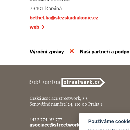
73401 Karviná
bethel.ka@slezskadiakonie.cz
web
→
Výroční zprávy
Naši partneři a podpo
Česká asociace streetwork, z.s,
Senovážné náměstí 24, 110 00 Praha 1
+420 774 913 777
Používáme cooki
asociace@streetwork.cz