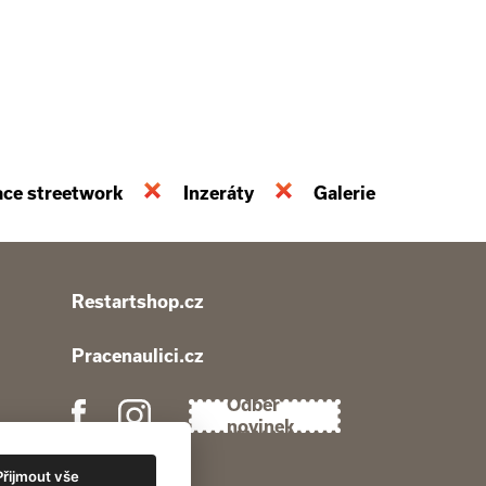
ace streetwork
Inzeráty
Galerie
Restartshop.cz
Pracenaulici.cz
Odběr
novinek
Přijmout vše