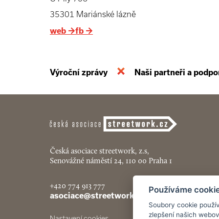
35301 Mariánské lázně
web
→
fb
→
Výroční zprávy
Naši partneři a podpo
Česká asociace streetwork, z.s,
Senovážné náměstí 24, 110 00 Praha 1
+420 774 913 777
Používáme cooki
asociace@streetwork.cz
Soubory cookie použív
zlepšení našich webov
Nastavení cookies