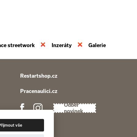
ace streetwork
Inzeráty
Galerie
Restartshop.cz
Pracenaulici.cz
Odběr
novinek
Přijmout vše