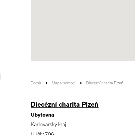
|
Domů
Mapa pomoci
Diecézní charita Plzeň
Diecézní charita Plzeň
Ubytovna
Karlovarský kraj
U Pily 706