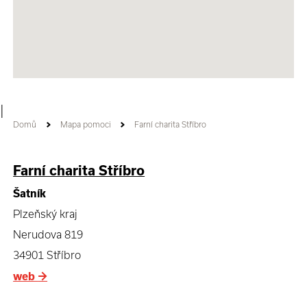
|
Domů
Mapa pomoci
Farní charita Stříbro
Farní charita Stříbro
Šatník
Plzeňský kraj
Nerudova 819
34901 Stříbro
web
→