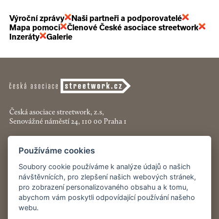
Výroční zprávy
Naši partneři a podporovatelé
Mapa pomoci
Členové České asociace streetwork
Inzeráty
Galerie
Česká asociace streetwork, z.s,
Senovážné náměstí 24, 110 00 Praha 1
+420 774 913 777
Používáme cookies
asociace@streetwork.cz
Soubory cookie používáme k analýze údajů o našich
Nastavení cookies
návštěvnících, pro zlepšení našich webových stránek,
pro zobrazení personalizovaného obsahu a k tomu,
abychom vám poskytli odpovídající používání našeho
Restartshop.cz
webu.