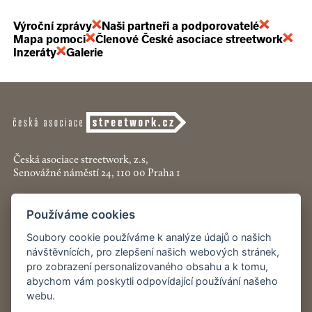
Výroční zprávy
Naši partneři a podporovatelé
Mapa pomoci
Členové České asociace streetwork
Inzeráty
Galerie
Česká asociace streetwork, z.s,
Senovážné náměstí 24, 110 00 Praha 1
+420 774 913 777
Používáme cookies
asociace@streetwork.cz
Soubory cookie používáme k analýze údajů o našich
Nastavení cookies
návštěvnících, pro zlepšení našich webových stránek,
pro zobrazení personalizovaného obsahu a k tomu,
abychom vám poskytli odpovídající používání našeho
Restartshop.cz
webu.