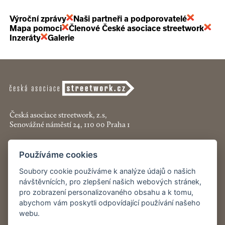
Výroční zprávy
Naši partneři a podporovatelé
Mapa pomoci
Členové České asociace streetwork
Inzeráty
Galerie
Česká asociace streetwork, z.s,
Senovážné náměstí 24, 110 00 Praha 1
+420 774 913 777
Používáme cookies
asociace@streetwork.cz
Soubory cookie používáme k analýze údajů o našich
Nastavení cookies
návštěvnících, pro zlepšení našich webových stránek,
pro zobrazení personalizovaného obsahu a k tomu,
abychom vám poskytli odpovídající používání našeho
Restartshop.cz
webu.