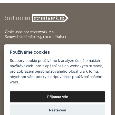
Česká asociace streetwork, z.s,
Senovážné náměstí 24, 110 00 Praha 1
+420 774 913 777
Používáme cookies
asociace@streetwork.cz
Soubory cookie používáme k analýze údajů o našich
návštěvnících, pro zlepšení našich webových stránek,
Nastavení cookies
pro zobrazení personalizovaného obsahu a k tomu,
abychom vám poskytli odpovídající používání našeho
Restartshop.cz
webu.
Pracenaulici.cz
Přijmout vše
Odběr
novinek
Nastavení