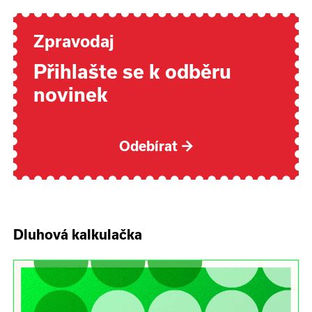
Zpravodaj
Přihlašte se k odběru
novinek
Odebírat
→
Dluhová kalkulačka