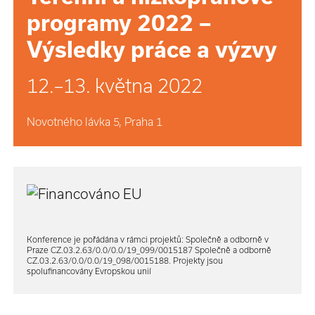
programy 2022 –
Výsledky práce a výzvy
12.–13. května 2022
Novotného lávka 5, Praha 1
Konference je pořádána v rámci projektů: Společně a odborně v
Praze CZ.03.2.63/0.0/0.0/19_099/0015187 Společně a odborně
CZ.03.2.63/0.0/0.0/19_098/0015188. Projekty jsou
spolufinancovány Evropskou unií