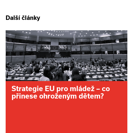
Další články
Strategie EU pro mládež – co
přinese ohroženým dětem?