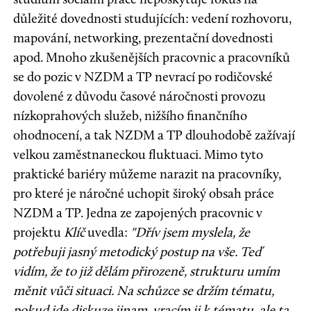
důležité dovednosti studujících: vedení rozhovoru,
mapování, networking, prezentační dovednosti
apod. Mnoho zkušenějších pracovnic a pracovníků
se do pozic v NZDM a TP nevrací po rodičovské
dovolené z důvodu časové náročnosti provozu
nízkoprahových služeb, nižšího finančního
ohodnocení, a tak NZDM a TP dlouhodobě zažívají
velkou zaměstnaneckou fluktuaci. Mimo tyto
praktické bariéry můžeme narazit na pracovníky,
pro které je náročné uchopit široký obsah práce
NZDM a TP. Jedna ze zapojených pracovnic v
projektu
Klíč
uvedla:
"Dřív jsem myslela, že
potřebuji jasný metodický postup na vše. Teď
vidím, že to již dělám přirozeně, strukturu umím
měnit vůči situaci. Na schůzce se držím tématu,
pokud jde diskuze jinam, vracím ji k tématu, ale ta