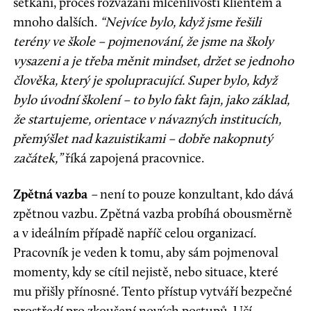
setkání, proces rozvázání mlčenlivosti klientem a
mnoho dalších.
“Nejvíce bylo, když jsme řešili
terény ve škole – pojmenování, že jsme na školy
vysazeni a je třeba měnit mindset, držet se jednoho
člověka, který je spolupracující. Super bylo, když
bylo úvodní školení – to bylo fakt fajn, jako základ,
že startujeme, orientace v návazných institucích,
přemýšlet nad kazuistikami – dobře nakopnutý
začátek,”
říká zapojená pracovnice.
Zpětná vazba
–
není to pouze konzultant, kdo dává
zpětnou vazbu. Zpětná vazba probíhá obousměrně
a v ideálním případě napříč celou organizací.
Pracovník je veden k tomu, aby sám pojmenoval
momenty, kdy se cítil nejistě, nebo situace, které
mu přišly přínosné. Tento přístup vytváří bezpečné
prostředí pro zkoušení nových postupů. Učí