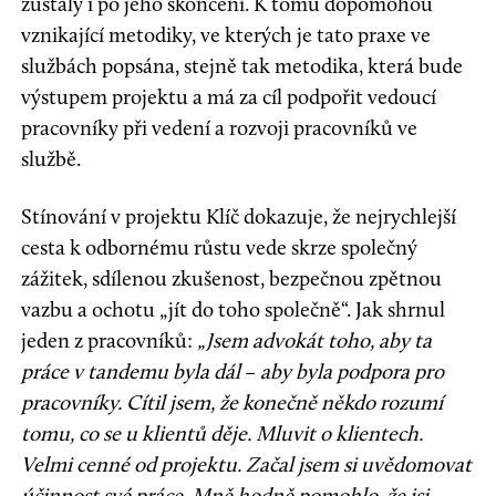
zůstaly i po jeho skončení. K tomu dopomohou
vznikající metodiky, ve kterých je tato praxe ve
službách popsána, stejně tak metodika, která bude
výstupem projektu a má za cíl podpořit vedoucí
pracovníky při vedení a rozvoji pracovníků ve
službě.
Stínování v projektu Klíč dokazuje, že nejrychlejší
cesta k odbornému růstu vede skrze společný
zážitek, sdílenou zkušenost, bezpečnou zpětnou
vazbu a ochotu „jít do toho společně“. Jak shrnul
jeden z pracovníků:
„Jsem advokát toho, aby ta
práce v tandemu byla dál
–
aby byla podpora pro
pracovníky. Cítil jsem, že konečně někdo rozumí
tomu, co se u klientů děje. Mluvit o klientech.
Velmi cenné od projektu. Začal jsem si uvědomovat
účinnost své práce. Mně hodně pomohlo, že jsi