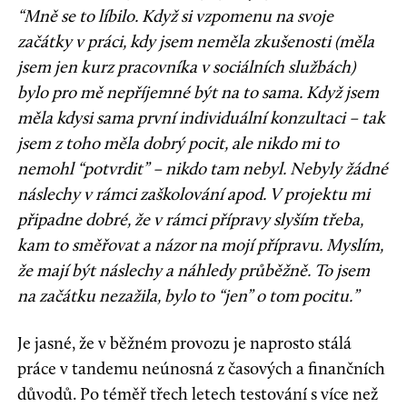
“Mně se to líbilo. Když si vzpomenu na svoje
začátky v práci, kdy jsem neměla zkušenosti (měla
jsem jen kurz pracovníka v sociálních službách)
bylo pro mě nepříjemné být na to sama. Když jsem
měla kdysi sama první individuální konzultaci – tak
jsem z toho měla dobrý pocit, ale nikdo mi to
nemohl “potvrdit” – nikdo tam nebyl. Nebyly žádné
náslechy v rámci zaškolování apod. V projektu mi
připadne dobré, že v rámci přípravy slyším třeba,
kam to směřovat a názor na mojí přípravu. Myslím,
že mají být náslechy a náhledy průběžně. To jsem
na začátku nezažila, bylo to “jen” o tom pocitu.”
Je jasné, že v běžném provozu je naprosto stálá
práce v tandemu neúnosná z časových a finančních
důvodů. Po téměř třech letech testování s více než