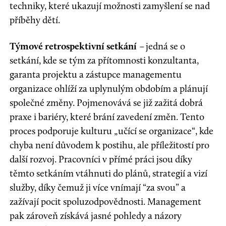
techniky, které ukazují možnosti zamyšlení se nad
příběhy dětí.
Týmové retrospektivní setkání
–
jedná se o
setkání, kde se tým za přítomnosti konzultanta,
garanta projektu a zástupce managementu
organizace ohlíží za uplynulým obdobím a plánují
společné změny. Pojmenovává se již zažitá dobrá
praxe i bariéry, které brání zavedení změn. Tento
proces podporuje kulturu „učící se organizace“, kde
chyba není důvodem k postihu, ale příležitostí pro
další rozvoj. Pracovníci v přímé práci jsou díky
těmto setkáním vtáhnuti do plánů, strategií a vizí
služby, díky čemuž ji více vnímají “za svou” a
zažívají pocit spoluzodpovědnosti. Management
pak zároveň získává jasné pohledy a názory