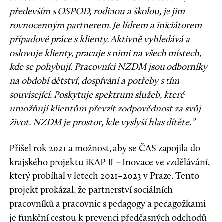
především s OSPOD, rodinou a školou, je jim
rovnocenným partnerem. Je lídrem a iniciátorem
případové práce s klienty. Aktivně vyhledává a
oslovuje klienty, pracuje s nimi na všech místech,
kde se pohybují. Pracovníci NZDM jsou odborníky
na období dětství, dospívání a potřeby s tím
související. Poskytuje spektrum služeb, které
umožňují klientům převzít zodpovědnost za svůj
život. NZDM je prostor, kde vyslyší hlas dítěte.”
Přišel rok 2021 a možnost, aby se ČAS zapojila do
krajského projektu iKAP II
–
Inovace ve vzdělávání,
který probíhal v letech 2021–2023 v Praze. Tento
projekt prokázal, že partnerství sociálních
pracovníků a pracovnic s pedagogy a pedagožkami
je funkční cestou k prevenci předčasných odchodů