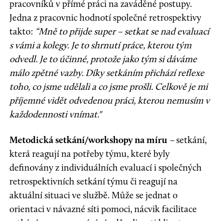
pracovníků v přímé práci na zaváděné postupy.
Jedna z pracovnic hodnotí společné retrospektivy
takto:
“Mně to přijde super – setkat se nad evaluací
s vámi a kolegy. Je to shrnutí práce, kterou tým
odvedl. Je to účinné, protože jako tým si dáváme
málo zpětné vazby. Díky setkáním přichází reflexe
toho, co jsme udělali a co jsme prošli. Celkově je mi
příjemné vidět odvedenou práci, kterou nemusím v
každodennosti vnímat."
Metodická setkání/workshopy na míru
–
setkání,
která reagují na potřeby týmu, které byly
definovány z individuálních evaluací i společných
retrospektivních setkání týmu či reagují na
aktuální situaci ve službě. Může se jednat o
orientaci v návazné síti pomoci, nácvik facilitace