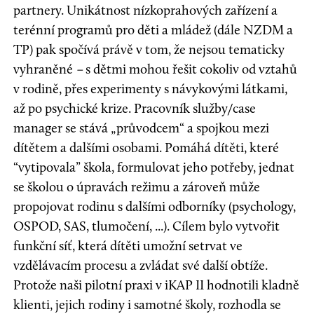
partnery. Unikátnost nízkoprahových zařízení a
terénní programů pro děti a mládež (dále NZDM a
TP) pak spočívá právě v tom, že nejsou tematicky
vyhraněné
–
s dětmi mohou řešit cokoliv od vztahů
v rodině, přes experimenty s návykovými látkami,
až po psychické krize. Pracovník služby/case
manager se stává „průvodcem“ a spojkou mezi
dítětem a dalšími osobami. Pomáhá dítěti, které
“vytipovala” škola, formulovat jeho potřeby, jednat
se školou o úpravách režimu a zároveň může
propojovat rodinu s dalšími odborníky (psychology,
OSPOD, SAS, tlumočení, ...). Cílem bylo vytvořit
funkční síť, která dítěti umožní setrvat ve
vzdělávacím procesu a zvládat své další obtíže.
Protože naši pilotní praxi v iKAP II hodnotili kladně
klienti, jejich rodiny i samotné školy, rozhodla se