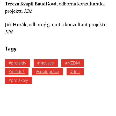
Tereza Kvapil Baudišová,
odborná konzultantka
projektu
Klíč
Jiří Horák
, odborný garant a konzultant projektu
Klíč
Tagy
#projekty
#inovace
#NZDM
#mládež
#spolupráce
#děti
#pro školy