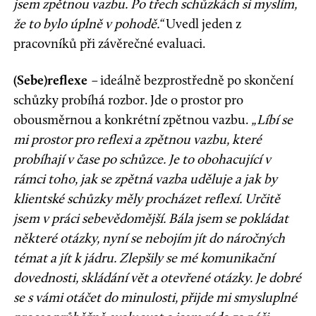
jsem zpětnou vazbu. Po třech schůzkách si myslím,
že to bylo úplně v pohodě.“
Uvedl jeden z
pracovníků při závěrečné evaluaci.
(Sebe)reflexe
–
ideálně bezprostředně po skončení
schůzky probíhá rozbor. Jde o prostor pro
obousměrnou a konkrétní zpětnou vazbu.
„Líbí se
mi prostor pro reflexi a zpětnou vazbu, které
probíhají v čase po schůzce. Je to obohacující v
rámci toho, jak se zpětná vazba uděluje a jak by
klientské schůzky měly procházet reflexí. Určitě
jsem v práci sebevědomější. Bála jsem se pokládat
některé otázky, nyní se nebojím jít do náročných
témat a jít k jádru. Zlepšily se mé komunikační
dovednosti, skládání vět a otevřené otázky. Je dobré
se s vámi otáčet do minulosti, přijde mi smysluplné