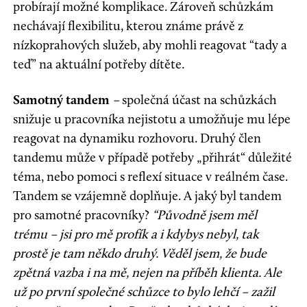
probírají možné komplikace. Zároveň schůzkám
nechávají flexibilitu, kterou známe právě z
nízkoprahových služeb, aby mohli reagovat “tady a
teď” na aktuální potřeby dítěte.
Samotný tandem
–
společná účast na schůzkách
snižuje u pracovníka nejistotu a umožňuje mu lépe
reagovat na dynamiku rozhovoru. Druhý člen
tandemu může v případě potřeby „přihrát“ důležité
téma, nebo pomoci s reflexí situace v reálném čase.
Tandem se vzájemně doplňuje. A jaký byl tandem
pro samotné pracovníky?
“Původně jsem měl
trému – jsi pro mě profík a i kdybys nebyl, tak
prostě je tam někdo druhý. Věděl jsem, že bude
zpětná vazba i na mě, nejen na příběh klienta. Ale
už po první společné schůzce to bylo lehčí – zažil