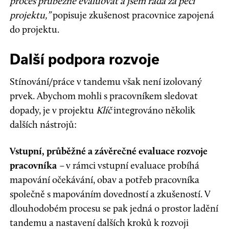
proces průběžně evaluovat a jsem ráda za péči
projektu,”
popisuje zkušenost pracovnice zapojená
do projektu.
Další podpora rozvoje
Stínování/práce v tandemu však není izolovaný
prvek. Abychom mohli s pracovníkem sledovat
dopady, je v projektu
Klíč
integrováno několik
dalších nástrojů:
Vstupní, průběžné a závěrečné evaluace rozvoje
pracovníka
–
v rámci vstupní evaluace probíhá
mapování očekávání, obav a potřeb pracovníka
společně s mapováním dovedností a zkušeností. V
dlouhodobém procesu se pak jedná o prostor ladění
tandemu a nastavení dalších kroků k rozvoji