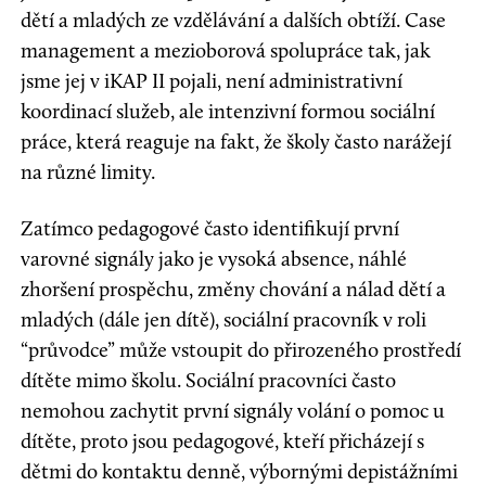
dětí a mladých ze vzdělávání a dalších obtíží. Case
management a mezioborová spolupráce tak, jak
jsme jej v iKAP II pojali, není administrativní
koordinací služeb, ale intenzivní formou sociální
práce, která reaguje na fakt, že školy často narážejí
na různé limity.
Zatímco pedagogové často identifikují první
varovné signály jako je vysoká absence, náhlé
zhoršení prospěchu, změny chování a nálad dětí a
mladých (dále jen dítě), sociální pracovník v roli
“průvodce” může vstoupit do přirozeného prostředí
dítěte mimo školu. Sociální pracovníci často
nemohou zachytit první signály volání o pomoc u
dítěte, proto jsou pedagogové, kteří přicházejí s
dětmi do kontaktu denně, výbornými depistážními