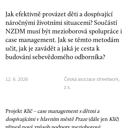
Jak efektivně provázet děti a dospívající
náročnými životními situacemi? Součástí
NZDM musí být mezioborová spolupráce i
case management. Jak se těmto metodám
učit, jak je zavádět a jaká je cesta k
budování sebevědomého odborníka?
12. 6. 2026
Česká asociace streetwork,
z.s.
Projekt
Klíč – case management s dětmi a
dospívajícími v hlavním městě Praze
(dále jen
Klíč
)
přinesl nový způsob podpory mezioborové