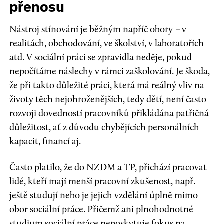
přenosu
Nástroj stínování je běžným napříč obory
–
v
realitách, obchodování, ve školství, v laboratořích
atd. V sociální práci se zpravidla neděje, pokud
nepočítáme náslechy v rámci zaškolování. Je škoda,
že při takto důležité práci, která má reálný vliv na
životy těch nejohroženějších, tedy dětí, není často
rozvoji dovedností pracovníků přikládána patřičná
důležitost, ať z důvodu chybějících personálních
kapacit, financí aj.
Často platilo, že do NZDM a TP, přichází pracovat
lidé, kteří mají menší pracovní zkušenost, např.
ještě studují nebo je jejich vzdělání úplně mimo
obor sociální práce. Přičemž ani plnohodnotné
studium sociální práce neposkytuje fokus na