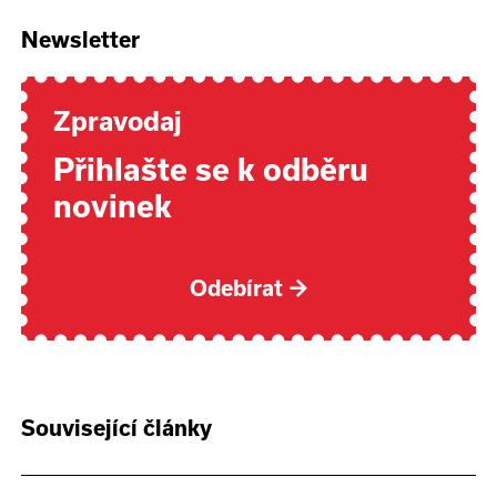
Newsletter
Zpravodaj
Přihlašte se k odběru
novinek
Odebírat
→
Související články