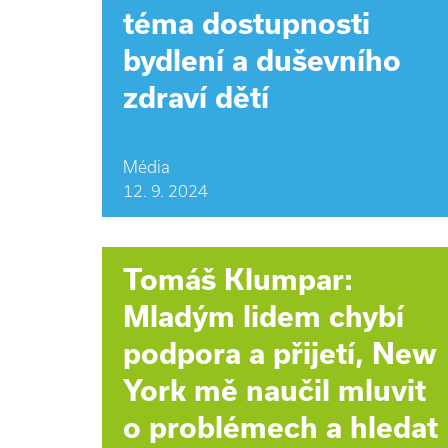
téma dostupnosti
bydlení a duševního
zdraví dětí
Média
12. 9. 2024
Tomáš Klumpar:
Mladým lidem chybí
podpora a přijetí, New
York mě naučil mluvit
o problémech a hledat