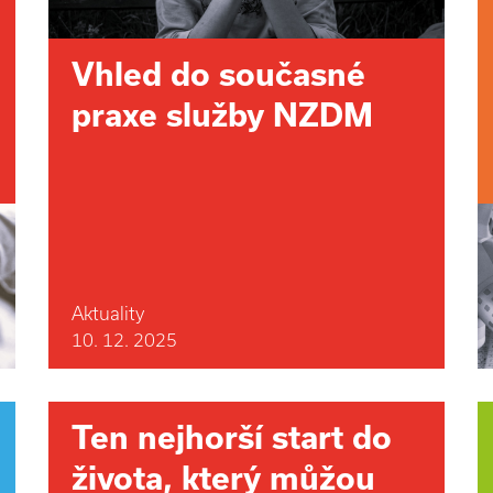
Vhled do současné
praxe služby NZDM
Aktuality
10. 12. 2025
Ten nejhorší start do
života, který můžou