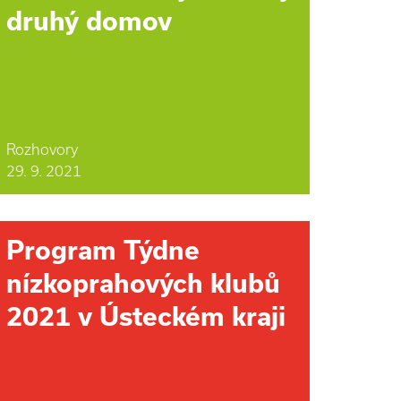
druhý domov
Rozhovory
29. 9. 2021
Program Týdne
nízkoprahových klubů
2021 v Ústeckém kraji