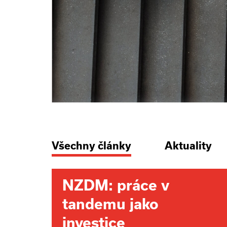
Všechny články
Aktuality
NZDM: práce v
tandemu jako
investice