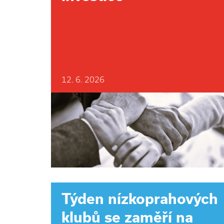
12. 6. 2026
Týden nízkoprahových
klubů se zaměří na