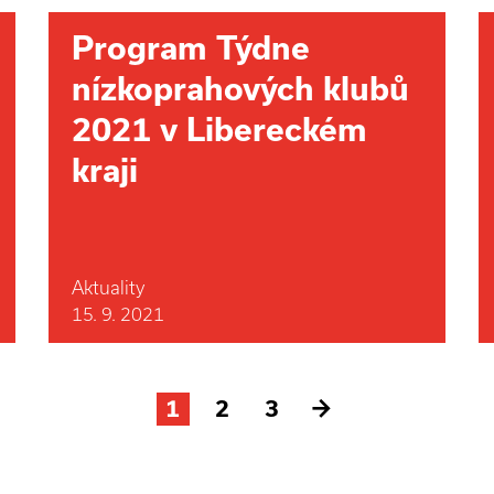
Program Týdne
nízkoprahových klubů
2021 v Libereckém
kraji
Aktuality
15. 9. 2021
1
2
3
→
Další