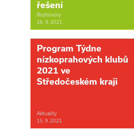
řešení
Rozhovory
16. 9. 2021
Program Týdne
nízkoprahových klubů
2021 ve
Středočeském kraji
Aktuality
15. 9. 2021