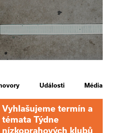
hovory
Události
Média
Vyhlašujeme termín a
témata Týdne
nízkoprahových klubů