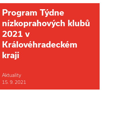
Program Týdne
nízkoprahových klubů
2021 v
Královéhradeckém
kraji
Aktuality
15. 9. 2021