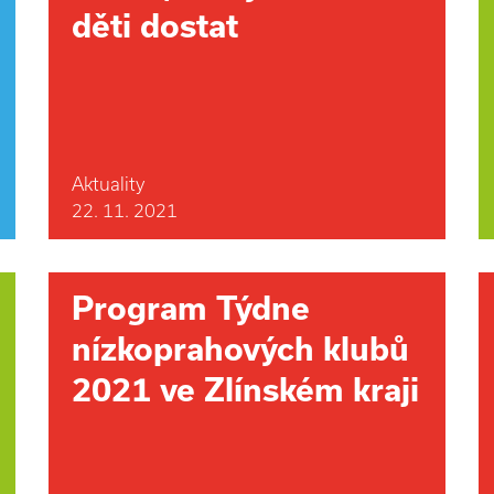
děti dostat
Aktuality
22. 11. 2021
Program Týdne
nízkoprahových klubů
2021 ve Zlínském kraji