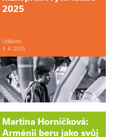
2025
Události
3. 4. 2025
Martina Horníčková:
Arménii beru jako svůj