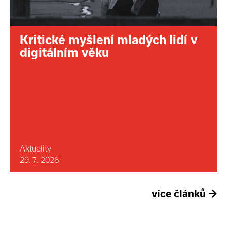
Kritické myšlení mladých lidí v
digitálním věku
Aktuality
29. 7. 2026
více článků
→