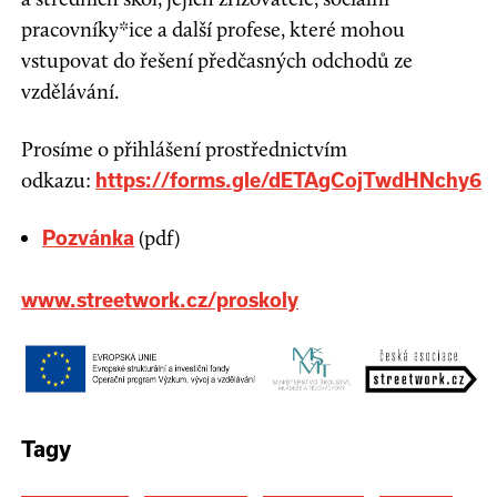
pracovníky*ice a další profese, které mohou
vstupovat do řešení předčasných odchodů ze
vzdělávání.
Prosíme o přihlášení prostřednictvím
odkazu:
https://forms.gle/dETAgCojTwdHNchy6
(pdf)
Pozvánka
www.streetwork.cz/proskoly
Tagy