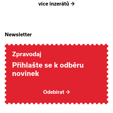
více inzerátů
→
Newsletter
Zpravodaj
Přihlašte se k odběru
novinek
Odebírat
→