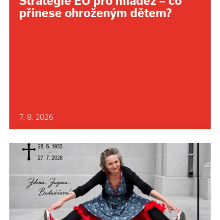
Strategie EU pro mládež – co
přinese ohroženým dětem?
7. 8. 2026