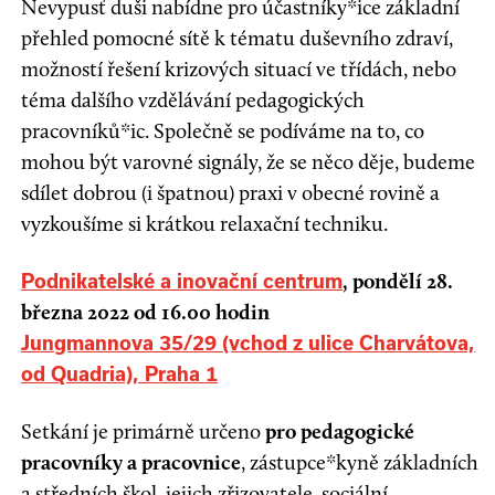
Nevypusť duši nabídne pro účastníky*ice základní
přehled pomocné sítě k tématu duševního zdraví,
možností řešení krizových situací ve třídách, nebo
téma dalšího vzdělávání pedagogických
pracovníků*ic. Společně se podíváme na to, co
mohou být varovné signály, že se něco děje, budeme
sdílet dobrou (i špatnou) praxi v obecné rovině a
vyzkoušíme si krátkou relaxační techniku.
,
pondělí 28.
Podnikatelské a inovační centrum
března 2022 od 16.00 hodin
Jungmannova 35/29 (vchod z ulice Charvátova,
od Quadria), Praha 1
Setkání je primárně určeno
pro pedagogické
pracovníky a pracovnice
, zástupce*kyně základních
a středních škol, jejich zřizovatele, sociální