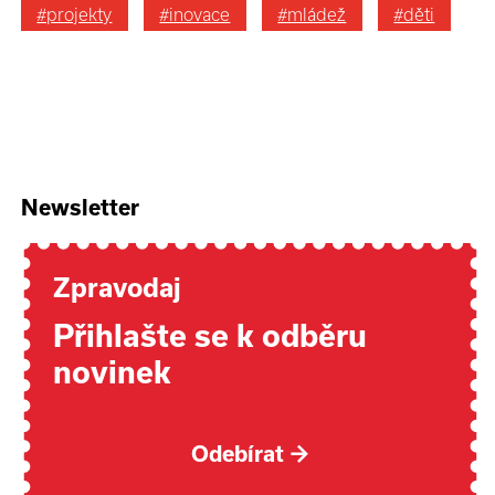
#projekty
#inovace
#mládež
#děti
Newsletter
Zpravodaj
Přihlašte se k odběru
novinek
Odebírat
→