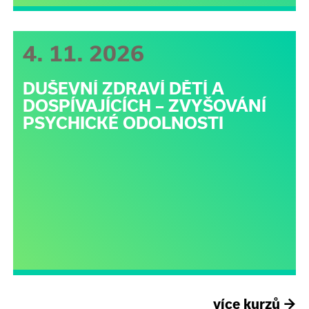
4. 11. 2026
DUŠEVNÍ ZDRAVÍ DĚTÍ A
DOSPÍVAJÍCÍCH – ZVYŠOVÁNÍ
PSYCHICKÉ ODOLNOSTI
více kurzů
→