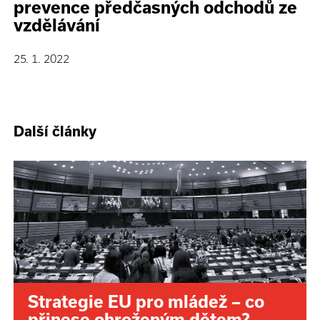
prevence předčasných odchodů ze
vzdělávání
25. 1. 2022
Další články
Strategie EU pro mládež – co
přinese ohroženým dětem?