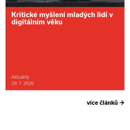
Kritické myšlení mladých lidí v
digitálním věku
Aktuality
29. 7. 2026
více článků
→