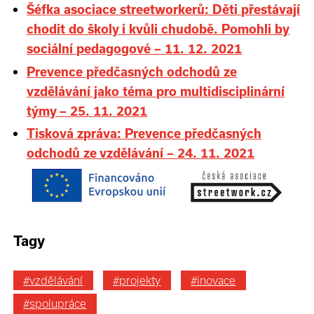
Šéfka asociace streetworkerů: Děti přestávají
chodit do školy i kvůli chudobě. Pomohli by
sociální pedagogové – 11. 12. 2021
Prevence předčasných odchodů ze
vzdělávání jako téma pro multidisciplinární
týmy – 25. 11. 2021
Tisková zpráva: Prevence předčasných
odchodů ze vzdělávání – 24. 11. 2021
Tagy
#vzdělávání
#projekty
#inovace
#spolupráce