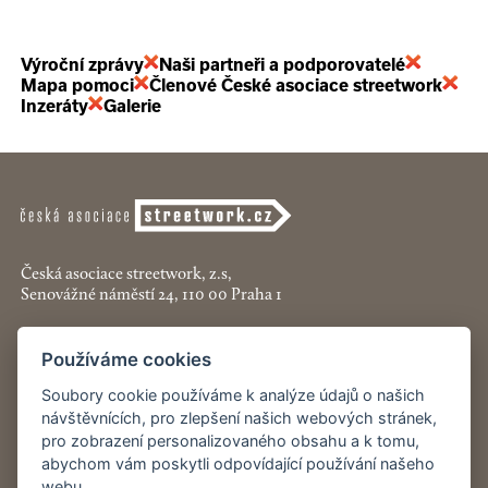
Výroční zprávy
Naši partneři a podporovatelé
Mapa pomoci
Členové České asociace streetwork
Inzeráty
Galerie
Česká asociace streetwork, z.s,
Senovážné náměstí 24, 110 00 Praha 1
+420 774 913 777
Používáme cookies
asociace@streetwork.cz
Soubory cookie používáme k analýze údajů o našich
návštěvnících, pro zlepšení našich webových stránek,
Nastavení cookies
pro zobrazení personalizovaného obsahu a k tomu,
abychom vám poskytli odpovídající používání našeho
Restartshop.cz
webu.