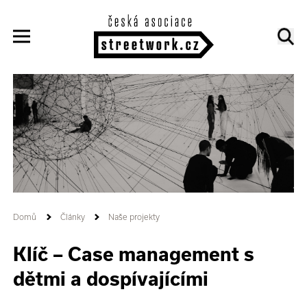
Domů
Články
Naše projekty
Klíč –⁠⁠⁠⁠⁠⁠ Case management s
dětmi a dospívajícími