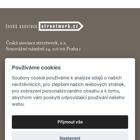
Česká asociace streetwork, z.s,
Senovážné náměstí 24, 110 00 Praha 1
+420 774 913 777
Používáme cookies
asociace@streetwork.cz
Soubory cookie používáme k analýze údajů o našich
Nastavení cookies
návštěvnících, pro zlepšení našich webových stránek,
pro zobrazení personalizovaného obsahu a k tomu,
abychom vám poskytli odpovídající používání našeho
Restartshop.cz
webu.
Pracenaulici.cz
Přijmout vše
Odběr
novinek
Nastavení