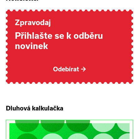
Zpravodaj
Přihlašte se k odběru
novinek
Odebírat
→
Dluhová kalkulačka