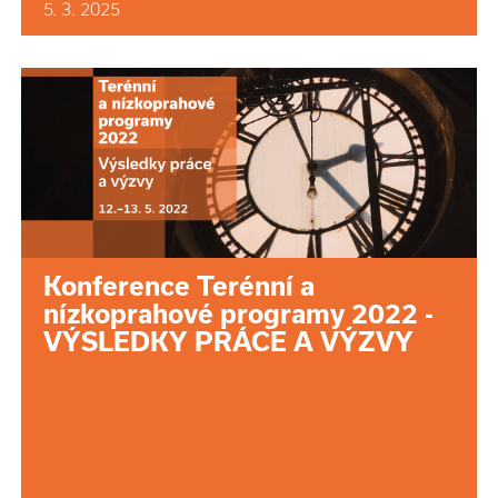
5. 3. 2025
Konference Terénní a
nízkoprahové programy 2022 -
VÝSLEDKY PRÁCE A VÝZVY