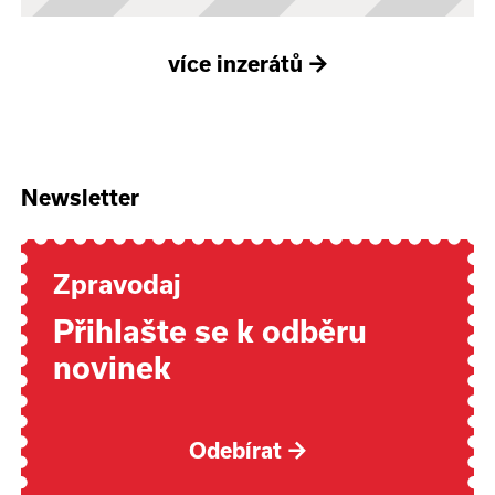
více inzerátů
→
Newsletter
Zpravodaj
Přihlašte se k odběru
novinek
Odebírat
→