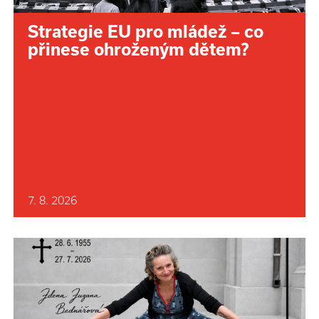
Strategie EU pro mládež – co
přinese ohroženým dětem?
7. 8. 2026