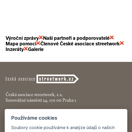
Výroční zprávy
Naši partneři a podporovatelé
Mapa pomoci
Členové České asociace streetwork
Inzeráty
Galerie
Česká asociace streetwork, z.s,
Senovážné náměstí 24, 110 00 Praha 1
+420 774 913 777
Používáme cookies
asociace@streetwork.cz
Soubory cookie používáme k analýze údajů o našich