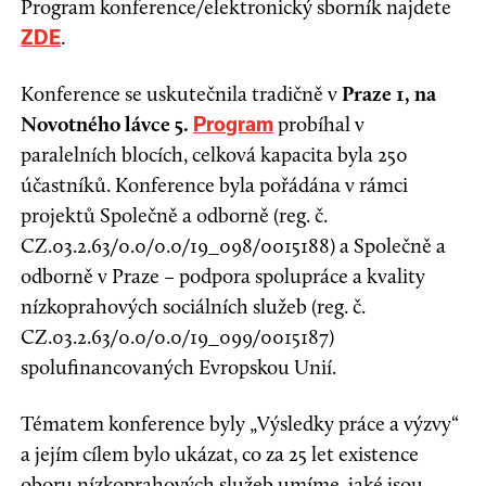
Program konference/elektronický sborník najdete
.
ZDE
Konference se uskutečnila tradičně v
Praze 1, na
Novotného lávce 5.
probíhal v
Program
paralelních blocích, celková kapacita byla 250
účastníků. Konference byla pořádána v rámci
projektů Společně a odborně (reg. č.
CZ.03.2.63/0.0/0.0/19_098/0015188) a Společně a
odborně v Praze – podpora spolupráce a kvality
nízkoprahových sociálních služeb (reg. č.
CZ.03.2.63/0.0/0.0/19_099/0015187)
spolufinancovaných Evropskou Unií.
Tématem konference byly „Výsledky práce a výzvy“
a jejím cílem bylo ukázat, co za 25 let existence
oboru nízkoprahových služeb umíme, jaké jsou