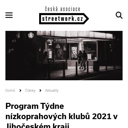
Domů
Články
Aktuality
Program Týdne
nízkoprahových klubů 2021 v
Jihočeském kraji