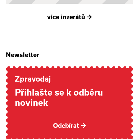
více inzerátů
→
Newsletter
Zpravodaj
Přihlašte se k odběru
novinek
Odebírat
→