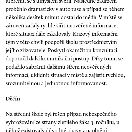
kterému se s úmyslem svěřil. Následné zadržení
proběhlo dramaticky v autobuse a případ se během
několika desítek minut dostal do médií. V místě se
zároveň začaly rychle šířit neověřené informace,
které situaci dále eskalovaly. Krizový informační
tým v této chvíli podpořil školu prostřednictvím
jejího zřizovatele. Poskytl okamžitou konzultaci,
doporučil další komunikační postup. Díky tomu se
podařilo zabránit dalšímu šíření neověřených
informací, uklidnit situaci v místě a zajistit rychlou,
srozumitelnou a jednotnou informovanost.
Děčín
Na střední škole byl řešen případ nebezpečného
vyhrožování ze strany zletilého žáka 3. ročníku, u
něhož existovaly důvodné obavy z naplnění