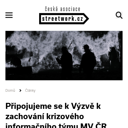
Domů
Články
Připojujeme se k Výzvě k
zachování krizového
informačního týmu MV ČR