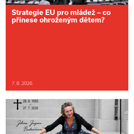
Strategie EU pro mládež – co
přinese ohroženým dětem?
7. 8. 2026