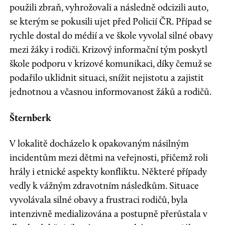
použili zbraň, vyhrožovali a následně odcizili auto,
se kterým se pokusili ujet před Policií ČR. Případ se
rychle dostal do médií a ve škole vyvolal silné obavy
mezi žáky i rodiči. Krizový informační tým poskytl
škole podporu v krizové komunikaci, díky čemuž se
podařilo uklidnit situaci, snížit nejistotu a zajistit
jednotnou a včasnou informovanost žáků a rodičů.
Šternberk
V lokalitě docházelo k opakovaným násilným
incidentům mezi dětmi na veřejnosti, přičemž roli
hrály i etnické aspekty konfliktu. Některé případy
vedly k vážným zdravotním následkům. Situace
vyvolávala silné obavy a frustraci rodičů, byla
intenzivně medializována a postupně přerůstala v