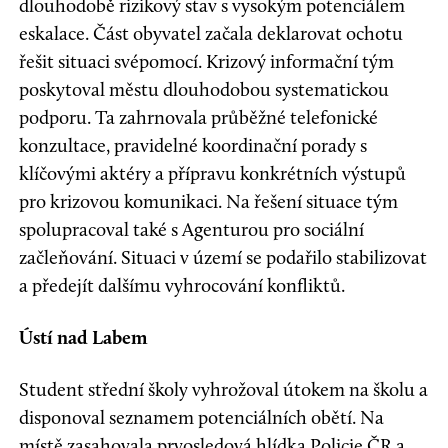
dlouhodobě rizikový stav s vysokým potenciálem
eskalace. Část obyvatel začala deklarovat ochotu
řešit situaci svépomocí. Krizový informační tým
poskytoval městu dlouhodobou systematickou
podporu. Ta zahrnovala průběžné telefonické
konzultace, pravidelné koordinační porady s
klíčovými aktéry a přípravu konkrétních výstupů
pro krizovou komunikaci. Na řešení situace tým
spolupracoval také s Agenturou pro sociální
začleňování. Situaci v území se podařilo stabilizovat
a předejít dalšímu vyhrocování konfliktů.
Ústí nad Labem
Student střední školy vyhrožoval útokem na školu a
disponoval seznamem potenciálních obětí. Na
místě zasahovala prvosledová hlídka Policie ČR a