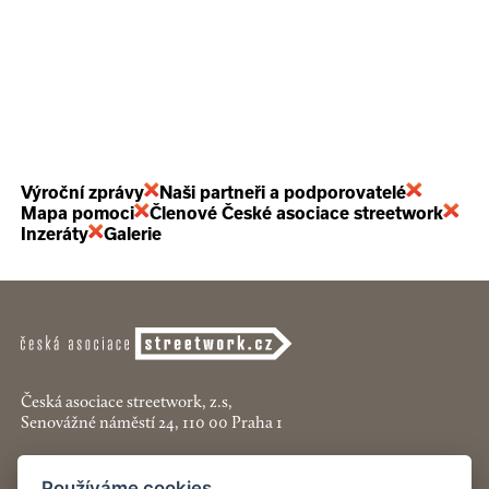
Výroční zprávy
Naši partneři a podporovatelé
Mapa pomoci
Členové České asociace streetwork
Inzeráty
Galerie
Česká asociace streetwork, z.s,
Senovážné náměstí 24, 110 00 Praha 1
+420 774 913 777
Používáme cookies