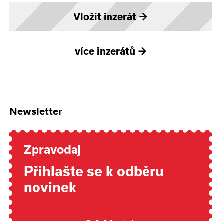
Vložit inzerát
→
více inzerátů
→
Newsletter
Zpravodaj
Přihlašte se k odběru
novinek