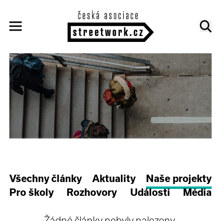
Všechny články
Aktuality
Naše projekty
Pro školy
Rozhovory
Události
Média
Žádné články nebyly nalezeny.