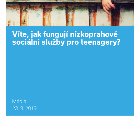
Víte, jak fungují nízkoprahové
sociální služby pro teenagery?
Média
23. 9. 2019