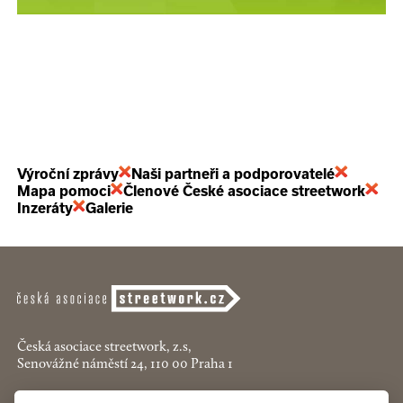
Výroční zprávy
Naši partneři a podporovatelé
Mapa pomoci
Členové České asociace streetwork
Inzeráty
Galerie
Česká asociace streetwork, z.s,
Senovážné náměstí 24, 110 00 Praha 1