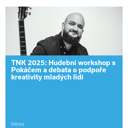
TNK 2025: Hudební workshop s
Pokáčem a debata o podpoře
kreativity mladých lidí
Média