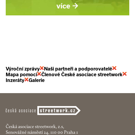
Výroční zprávy
Naši partneři a podporovatelé
Mapa pomoci
Členové České asociace streetwork
Inzeráty
Galerie
Česká asociace streetwork, z.s,
Senovážné náměstí 24, 110 00 Praha 1