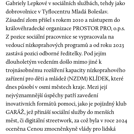
Gabriely Lepkové v sociálních službách, tehdy jako
dobrovolnice v Tyflocentru Mladá Boleslav.
Zásadní zlom přišel s rokem 2010 a nástupem do
královéhradecké organizace PROSTOR PRO, o.p.s.
Z pozice sociální pracovnice se vypracovala na
vedoucí nízkoprahových programů a od roku 2023
zastává pozici odborné ředitelky. Pod jejím
dlouholetým vedením došlo mimo jiné k
trojnásobnému rozšíření kapacity nízkoprahového
zařízení pro děti a mládež (NZDM) KLÍDEK, které
dnes působí v osmi městech kraje. Mezi její
nejvýznamnější úspěchy patří zavedení
inovativních formátů pomoci, jako je pojízdný klub
GARÁŽ, jež přináší sociální služby do menších
měst, či digitální streetwork, za což byla v roce 2024
oceněna Cenou zmocněnkyně vlády pro lidská