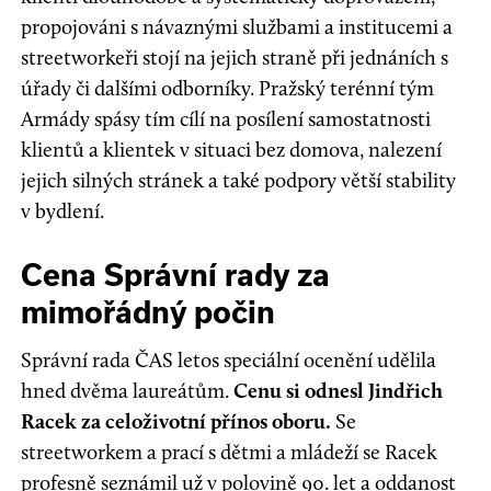
propojováni s návaznými službami a institucemi a
streetworkeři stojí na jejich straně při jednáních s
úřady či dalšími odborníky. Pražský terénní tým
Armády spásy tím cílí na posílení samostatnosti
klientů a klientek v situaci bez domova, nalezení
jejich silných stránek a také podpory větší stability
v bydlení.
Cena Správní rady za
mimořádný počin
Správní rada ČAS letos speciální ocenění udělila
hned dvěma laureátům.
Cenu si odnesl Jindřich
Racek za celoživotní přínos oboru.
Se
streetworkem a prací s dětmi a mládeží se Racek
profesně seznámil už v polovině 90. let a oddanost