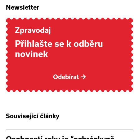
Newsletter
Zpravodaj
Přihlašte se k odběru
novinek
Odebírat
→
Související články