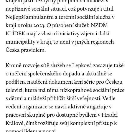
krajem jako nezbytný pilíř pomoci mládeži v
nepříznivé sociální situaci, což potvrzuje i titul
Nejlepší ambulantní a terénní sociální služba v
kraji z roku 2023. O působení služeb NZDM
KLÍDEK mají z vlastní iniciativy zájem i další
municipality v kraji, to není v jiných regionech
Česka pravidlem.
Kromě rozvoje sítě služeb se Lepková zasazuje také
o měření společenského dopadu a aktuálně se
podílí na natáčení dokumentární série pro Českou
televizi, která má téma nízkoprahové sociální práce
s dětmi a mládeží přiblížit širší veřejnosti. Vedle
vedení organizace se navíc aktivně angažuje v
pracovní skupině pro dostupné bydlení v Hradci
Králové, čímž rozšiřuje svůj komplexní přístup k
pomoci lidem v nouzi.