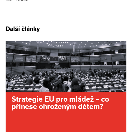
Další články
Strategie EU pro mládež – co
přinese ohroženým dětem?