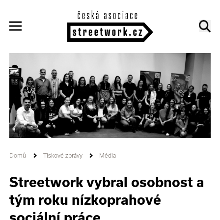
Domů
Tiskové zprávy
Média
Streetwork vybral osobnost a
tým roku nízkoprahové
sociální práce