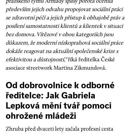
pražského týmu Armády spásy porota ocenila
především jejich odvahu propojovat sociální práci
se zdravotní péčí a jejich přístup k obhajobě práv a
posílení samostatnosti klientů a klientek v situaci
bez domova. Vítězové v obou kategoriích jsou
důkazem, že moderní nízkoprahová sociální práce
dokáže reagovat na aktuální společenské krize s
efektivitou a důstojností,“
říká ředitelka České
asociace streetwork Martina Zikmundová.
Od dobrovolnice k odborné
ředitelce: Jak Gabriela
Lepková mění tvář pomoci
ohrožené mládeži
Zhruba před dvaceti lety začala profesní cesta