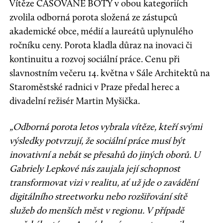
Vítěze ČASOVANÉ BOTY v obou kategoriích
zvolila odborná porota složená ze zástupců
akademické obce, médií a laureátů uplynulého
ročníku ceny. Porota kladla důraz na inovaci či
kontinuitu a rozvoj sociální práce. Cenu při
slavnostním večeru 14. května v Sále Architektů na
Staroměstské radnici v Praze předal herec a
divadelní režisér Martin Myšička.
„Odborná porota letos vybrala vítěze, kteří svými
výsledky potvrzují, že sociální práce musí být
inovativní a nebát se přesahů do jiných oborů. U
Gabriely Lepkové nás zaujala její schopnost
transformovat vizi v realitu, ať už jde o zavádění
digitálního streetworku nebo rozšiřování sítě
služeb do menších měst v regionu. V případě