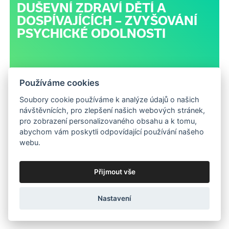
DUŠEVNÍ ZDRAVÍ DĚTÍ A
DOSPÍVAJÍCÍCH – ZVYŠOVÁNÍ
PSYCHICKÉ ODOLNOSTI
Používáme cookies
Soubory cookie používáme k analýze údajů o našich
návštěvnících, pro zlepšení našich webových stránek,
pro zobrazení personalizovaného obsahu a k tomu,
abychom vám poskytli odpovídající používání našeho
webu.
více kurzů
→
Přijmout vše
Nastavení