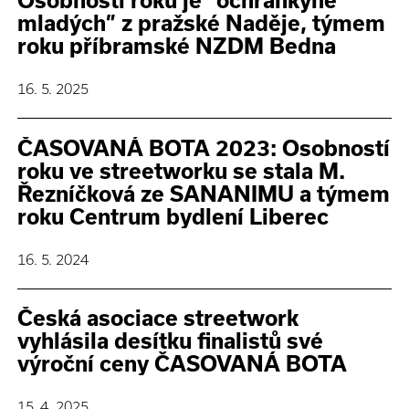
Osobností roku je “ochránkyně
mladých” z pražské Naděje, týmem
roku příbramské NZDM Bedna
16. 5. 2025
ČASOVANÁ BOTA 2023: Osobností
roku ve streetworku se stala M.
Řezníčková ze SANANIMU a týmem
roku Centrum bydlení Liberec
16. 5. 2024
Česká asociace streetwork
vyhlásila desítku finalistů své
výroční ceny ČASOVANÁ BOTA
15. 4. 2025