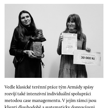
Vedle klasické terénní práce tým Armády spásy
rozvíjí také intenzivní individuální spolupráci
metodou case managementu. V jejím rámci jsou
klienti dlouhodobě a systematicky doprovázeni,