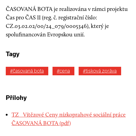
ČASOVANÁ BOTA je realizována v rámci projektu
Čas pro ČAS II (reg. č. registrační číslo:
CZ.03.02.02/00/24_079/0005346), který je
spolufinancován Evropskou unií.
Tagy
#časovaná bota
#cena
#tisková zpráva
Přílohy
TZ_ Vítězové Ceny nízkoprahové sociální práce
ČASOVANÁ BOTA (pdf)