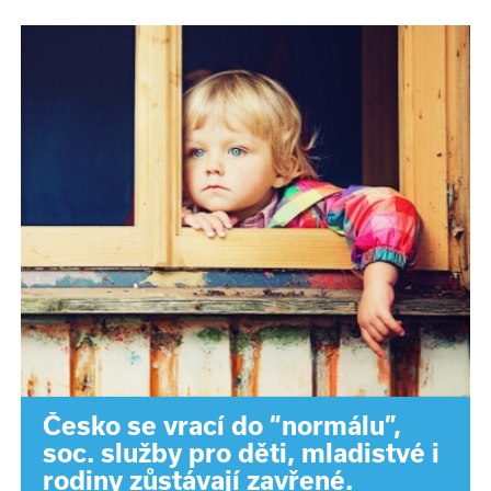
Česko se vrací do “normálu”,
soc. služby pro děti, mladistvé i
rodiny zůstávají zavřené.