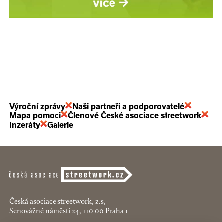
Výroční zprávy
Naši partneři a podporovatelé
Mapa pomoci
Členové České asociace streetwork
Inzeráty
Galerie
Česká asociace streetwork, z.s,
Senovážné náměstí 24, 110 00 Praha 1