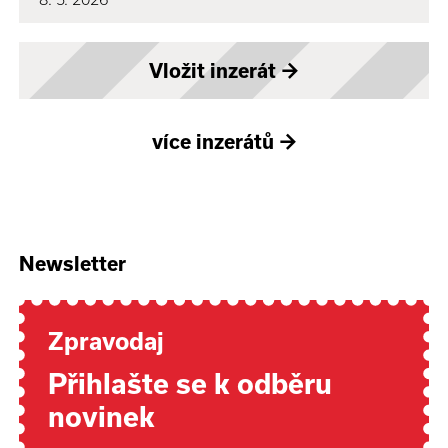
Vložit inzerát
→
více inzerátů
→
Newsletter
Zpravodaj
Přihlašte se k odběru
novinek