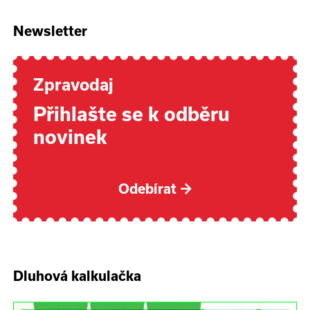
Newsletter
Zpravodaj
Přihlašte se k odběru
novinek
Odebírat
→
Dluhová kalkulačka