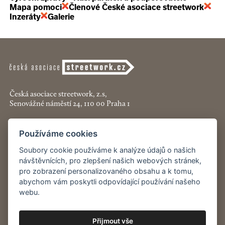
Mapa pomoci
Členové České asociace streetwork
Inzeráty
Galerie
Česká asociace streetwork, z.s,
Senovážné náměstí 24, 110 00 Praha 1
+420 774 913 777
Používáme cookies
asociace@streetwork.cz
Soubory cookie používáme k analýze údajů o našich
Nastavení cookies
návštěvnících, pro zlepšení našich webových stránek,
pro zobrazení personalizovaného obsahu a k tomu,
abychom vám poskytli odpovídající používání našeho
Restartshop.cz
webu.
Pracenaulici.cz
Přijmout vše