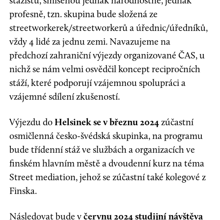
stážistů, smíšenou jednak národnostně, jednak
profesně, tzn. skupina bude složená ze
streetworkerek/streetworkerů a úřednic/úředníků,
vždy 4 lidé za jednu zemi. Navazujeme na
předchozí zahraniční výjezdy organizované ČAS, u
nichž se nám velmi osvědčil koncept recipročních
stáží, které podporují vzájemnou spolupráci a
vzájemné sdílení zkušeností.
Výjezdu do
Helsinek se v březnu 2024
zúčastní
osmičlenná česko-švédská skupinka, na programu
bude třídenní stáž ve službách a organizacích ve
finském hlavním městě a dvoudenní kurz na téma
Street mediation, jehož se zúčastní také kolegové z
Finska.
Následovat bude v
červnu 2024 studijní návštěva