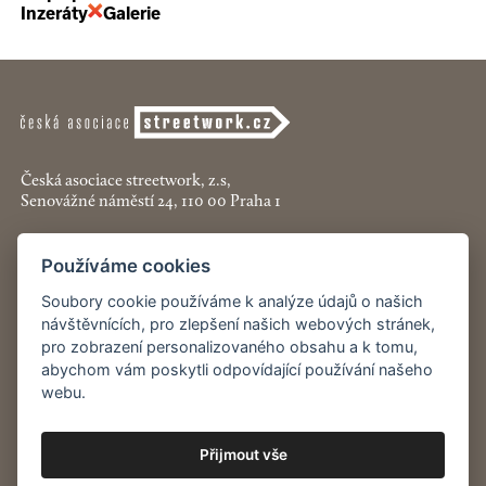
Inzeráty
Galerie
Česká asociace streetwork, z.s,
Senovážné náměstí 24, 110 00 Praha 1
+420 774 913 777
Používáme cookies
asociace@streetwork.cz
Soubory cookie používáme k analýze údajů o našich
Nastavení cookies
návštěvnících, pro zlepšení našich webových stránek,
pro zobrazení personalizovaného obsahu a k tomu,
abychom vám poskytli odpovídající používání našeho
Restartshop.cz
webu.
Pracenaulici.cz
Přijmout vše
Odběr