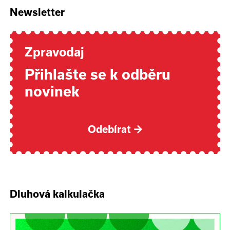
Newsletter
Zpravodaj
Přihlašte se k odběru
novinek
Odebírat
→
Dluhová kalkulačka