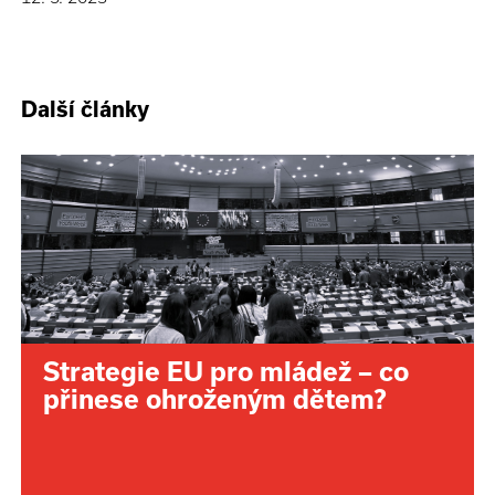
Další články
Strategie EU pro mládež – co
přinese ohroženým dětem?