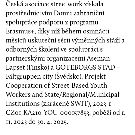
Česká asociace streetwork získala
prostřednictvím Domu zahraniční
spolupráce podporu z programu
Erasmus+, díky níž během osmnácti
měsíců uskuteční sérii výměnných stáží a
odborných školení ve spolupráci s
partnerskými organizacemi Aseman
Lapset (Finsko) a GÖTEBORGS STAD –
Fältgruppen city (Švédsko). Projekt
Cooperation of Street-Based Youth
Workers and State/Regional/Municipal
Institutions (zkráceně SWIT), 2023-1-
CZ01-KA210-YOU-000157853, poběží od 1.
11. 2023 do 30. 4. 2025.