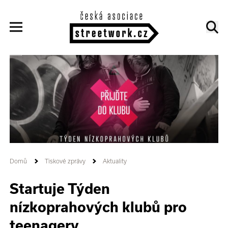
Domů
Tiskové zprávy
Aktuality
Startuje Týden
nízkoprahových klubů pro
teenagery