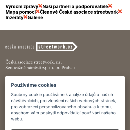
Výroční zprávy
Naši partneři a podporovatelé
Mapa pomoci
Členové České asociace streetwork
Inzeráty
Galerie
Česká asociace streetwork, z.s,
Senovážné náměstí 24, 110 00 Praha 1
+420 774 913 777
Používáme cookies
asociace@streetwork.cz
Soubory cookie používáme k analýze údajů o našich
návštěvnících, pro zlepšení našich webových stránek,
Nastavení cookies
pro zobrazení personalizovaného obsahu a k tomu,
abychom vám poskytli odpovídající používání našeho
Restartshop.cz
webu.
Pracenaulici.cz