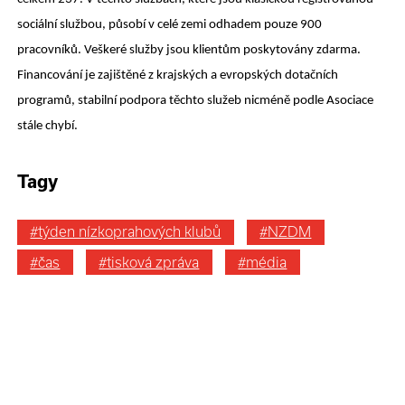
sociální službou, působí v celé zemi odhadem pouze 900
pracovníků. Veškeré služby jsou klientům poskytovány zdarma.
Financování je zajištěné z krajských a evropských dotačních
programů, stabilní podpora těchto služeb nicméně podle Asociace
stále chybí.
Tagy
#týden nízkoprahových klubů
#NZDM
#čas
#tisková zpráva
#média