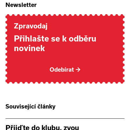
Newsletter
Zpravodaj
Přihlašte se k odběru
novinek
Odebírat
→
Související články
Přijďte do klubu, zvou