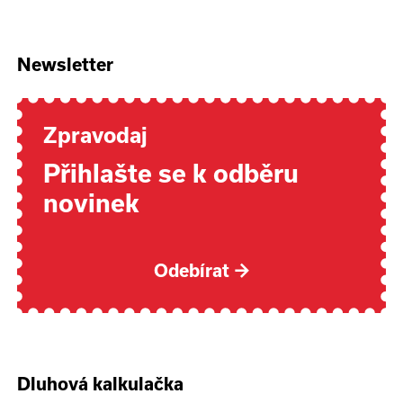
Newsletter
Zpravodaj
Přihlašte se k odběru
novinek
Odebírat
→
Dluhová kalkulačka