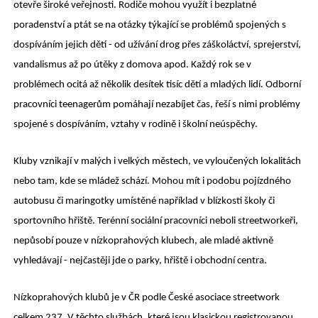
otevře široké veřejnosti. Rodiče mohou využít i bezplatné
poradenství a ptát se na otázky týkající se problémů spojených s
dospíváním jejich dětí - od užívání drog přes záškoláctví, sprejerství,
vandalismus až po útěky z domova apod. Každý rok se v
problémech ocitá až několik desítek tisíc dětí a mladých lidí. Odborní
pracovníci teenagerům pomáhají nezabíjet čas, řeší s nimi problémy
spojené s dospíváním, vztahy v rodině i školní neúspěchy.
Kluby vznikají v malých i velkých městech, ve vyloučených lokalitách
nebo tam, kde se mládež schází. Mohou mít i podobu pojízdného
autobusu či maringotky umístěné například v blízkosti školy či
sportovního hřiště. Terénní sociální pracovníci neboli streetworkeři,
nepůsobí pouze v nízkoprahových klubech, ale mladé aktivně
vyhledávají - nejčastěji jde o parky, hřiště i obchodní centra.
Nízkoprahových klubů je v ČR podle České asociace streetwork
celkem 237. V těchto službách, které jsou klasickou registrovanou