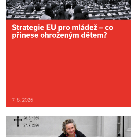
Strategie EU pro mládež – co
přinese ohroženým dětem?
7. 8. 2026