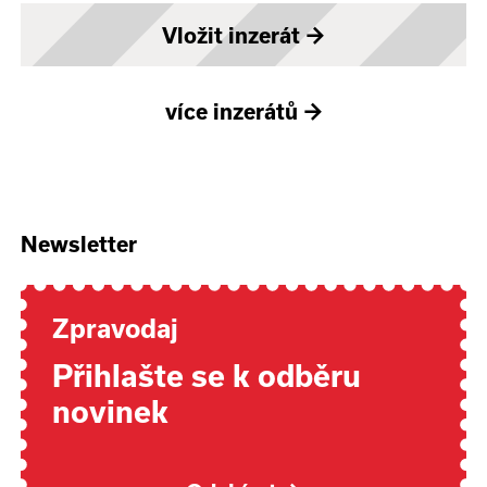
Vložit inzerát
→
více inzerátů
→
Newsletter
Zpravodaj
Přihlašte se k odběru
novinek