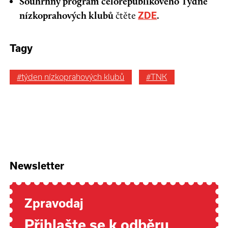
Souhrnný program celorepublikového Týdne
nízkoprahových klubů
čtěte
.
ZDE
Tagy
#týden nízkoprahových klubů
#TNK
Newsletter
Zpravodaj
Přihlašte se k odběru