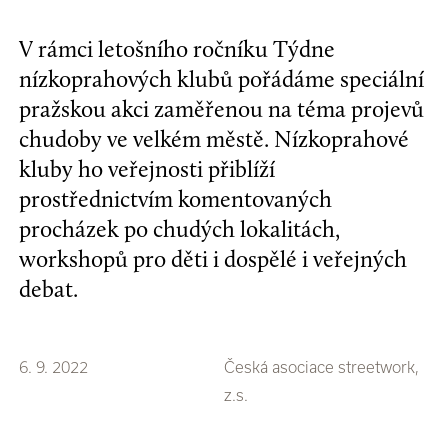
V rámci letošního ročníku Týdne
nízkoprahových klubů pořádáme speciální
pražskou akci zaměřenou na téma projevů
chudoby ve velkém městě. Nízkoprahové
kluby ho veřejnosti přiblíží
prostřednictvím komentovaných
procházek po chudých lokalitách,
workshopů pro děti i dospělé i veřejných
debat.
6. 9. 2022
Česká asociace streetwork,
z.s.