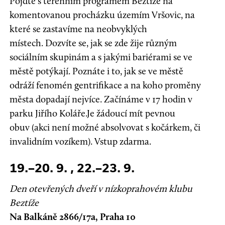
Pojďte s terénním programem Beztíže na
komentovanou procházku územím Vršovic, na
které se zastavíme na neobvyklých
místech. Dozvíte se, jak se zde žije různým
sociálním skupinám a s jakými bariérami se ve
městě potýkají. Poznáte i to, jak se ve městě
odráží fenomén gentrifikace a na koho proměny
města dopadají nejvíce. Začínáme v 17 hodin v
parku Jiřího Koláře.Je žádoucí mít pevnou
obuv (akci není možné absolvovat s kočárkem, či
invalidním vozíkem). Vstup zdarma.
19.–20. 9. , 22.–23. 9.
Den otevřených dveří v nízkoprahovém klubu
Beztíže
Na Balkáně 2866/17a, Praha 10