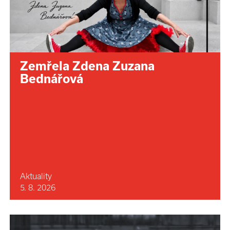
Zemřela Zdena Zuzana
Bednářová
Aktuality
5. 8. 2026