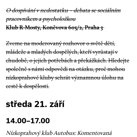
O dospívání v nedostatku – debata se sociálním
pracovníkem a psycholožkou
Klub R-Mosty, Koněvova 605/2, Praha 3
Zveme na moderovaný rozhovor o světě dětí,
mládeže a mladých dospělých, kteří vyrůstají v
chudobě, o jejich potřebách a překážkách. Hledejte
společně s námi odpovědi na otázku, proč mohou
nízkoprahové kluby sehrát významnou úlohu na
cestě k dospělosti.
středa 21. září
14.00–17.00
Nízkoprahový klub Autobus: Komentovaná